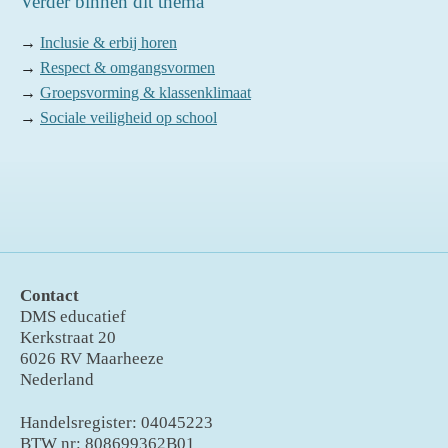
Verder binnen dit thema
→
Inclusie & erbij horen
→
Respect & omgangsvormen
→
Groepsvorming & klassenklimaat
→
Sociale veiligheid op school
Contact
DMS educatief
Kerkstraat 20
6026 RV Maarheeze
Nederland
Handelsregister: 04045223
BTW nr: 808699362B01