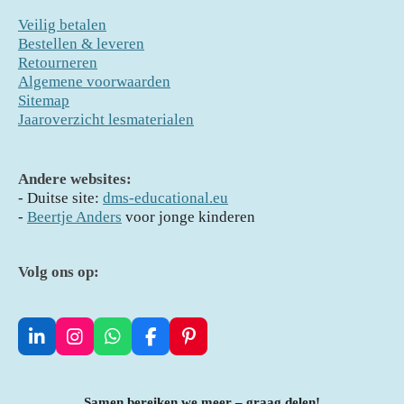
Veilig betalen
Bestellen & leveren
Retourneren
Algemene voorwaarden
Sitemap
Jaaroverzicht lesmaterialen
Andere websites:
- D
uitse site:
dms-educational.eu
-
Beertje Anders
voor jonge kinderen
Volg ons op:
L
I
W
F
P
i
n
h
a
i
n
s
a
c
n
k
t
t
e
t
Samen bereiken we meer – graag delen!