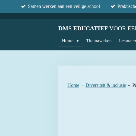
Samen werken aan een veilige school
Praktisc
Ga
direct
naar
DMS EDUCATIEF
VOOR EE
de
hoofdinhoud
Home
Themaweken
Lesmater
Home
»
Diversiteit & inclusie
»
Pa