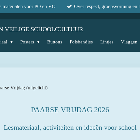
he materialen voor PO en VO
Over respect, groepsvorming en l
N VEILIGE SCHOOLCULTUUR
iaal
Posters
Buttons
Polsbandjes
Lintjes
Vlaggen
arse Vrijdag (uitgelicht)
PAARSE VRIJDAG 2026
Lesmateriaal, activiteiten en ideeën voor school