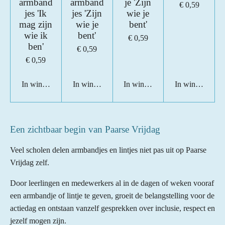
armband
armband
je 'Zijn
€ 0,59
jes 'Ik
jes 'Zijn
wie je
mag zijn
wie je
bent'
wie ik
bent'
€ 0,59
ben'
€ 0,59
€ 0,59
In winkelwagen
In winkelwagen
In winkelwagen
In winkelwage
Een zichtbaar begin van Paarse Vrijdag
Veel scholen delen armbandjes en lintjes niet pas uit op Paarse
Vrijdag zelf.
Door leerlingen en medewerkers al in de dagen of weken vooraf
een armbandje of lintje te geven, groeit de belangstelling voor de
actiedag en ontstaan vanzelf gesprekken over inclusie, respect en
jezelf mogen zijn.