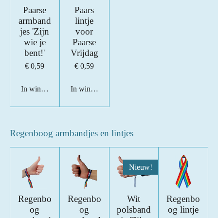
Paarse
Paars
armband
lintje
jes 'Zijn
voor
wie je
Paarse
bent!'
Vrijdag
€ 0,59
€ 0,59
In winkelwagen
In winkelwagen
Regenboog armbandjes en lintjes
Nieuw!
Regenbo
Regenbo
Wit
Regenbo
og
og
polsband
og lintje