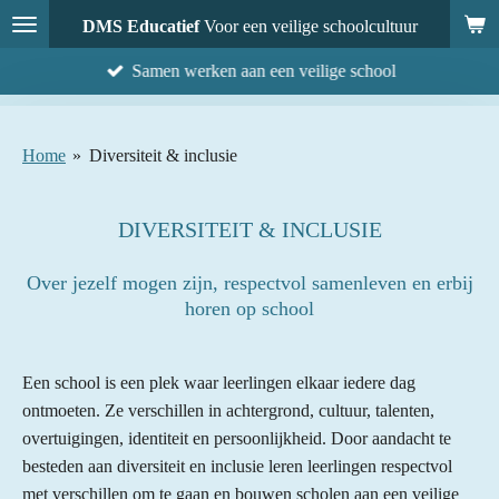
Ga
DMS Educatief
Voor een veilige schoolcultuur
direct
Samen werken aan een veilige school
naar
de
hoofdinhoud
Home
»
Diversiteit & inclusie
DIVERSITEIT & INCLUSIE
Over jezelf mogen zijn, respectvol samenleven en erbij
horen op school
Een school is een plek waar leerlingen elkaar iedere dag
ontmoeten. Ze verschillen in achtergrond, cultuur, talenten,
overtuigingen, identiteit en persoonlijkheid. Door aandacht te
besteden aan diversiteit en inclusie leren leerlingen respectvol
met verschillen om te gaan en bouwen scholen aan een veilige