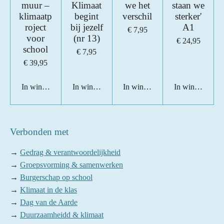
muur –
Klimaat
we het
staan we
klimaatp
begint
verschil
sterker'
roject
bij jezelf
A1
€ 7,95
voor
(nr 13)
€ 24,95
school
€ 7,95
€ 39,95
In winkelwagen
In winkelwagen
In winkelwagen
In winkelwage
Verbonden met
→
Gedrag & verantwoordelijkheid
→
Groepsvorming & samenwerken
→
Burgerschap op school
→
Klimaat in de klas
→
Dag van de Aarde
→
Duurzaamheidd & klimaat