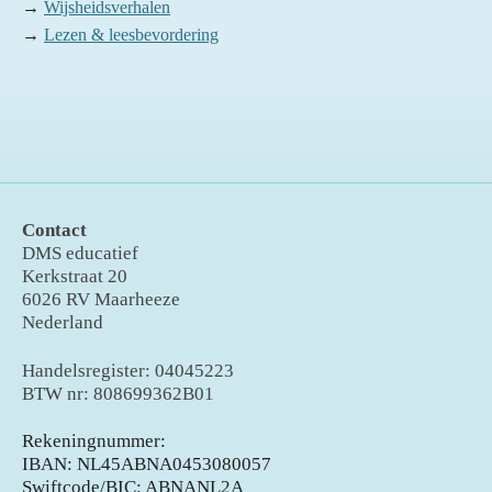
→
Wijsheidsverhalen
→
Lezen & leesbevordering
Contact
DMS educatief
Kerkstraat 20
6026 RV Maarheeze
Nederland
Handelsregister: 04045223
BTW nr: 808699362B01
Rekeningnummer:
IBAN: NL45ABNA0453080057
Swiftcode/BIC: ABNANL2A