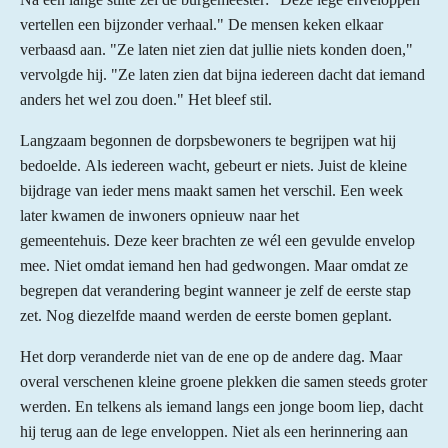
vertellen een bijzonder verhaal."
De mensen keken elkaar
verbaasd aan.
"Ze laten niet zien dat jullie niets konden doen,"
vervolgde hij. "Ze laten zien dat bijna iedereen dacht dat iemand
anders het wel zou doen."
Het bleef stil.
Langzaam begonnen de dorpsbewoners te begrijpen wat hij
bedoelde.
Als iedereen wacht, gebeurt er niets.
Juist de kleine
bijdrage van ieder mens maakt samen het verschil.
Een week
later kwamen de inwoners opnieuw naar het
gemeentehuis.
Deze keer brachten ze wél een gevulde envelop
mee.
Niet omdat iemand hen had gedwongen.
Maar omdat ze
begrepen dat verandering begint wanneer je zelf de eerste stap
zet.
Nog diezelfde maand werden de eerste bomen geplant.
Het dorp veranderde niet van de ene op de andere dag.
Maar
overal verschenen kleine groene plekken die samen steeds groter
werden.
En telkens als iemand langs een jonge boom liep, dacht
hij terug aan de lege enveloppen.
Niet als een herinnering aan