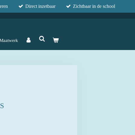
eren
Direct inzetbaar
Zichtbaar in de school
Maatwerk
S