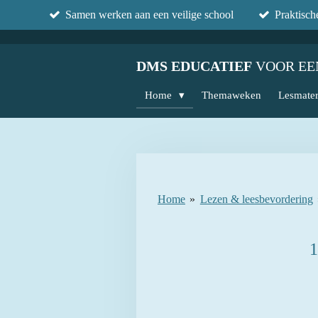
Samen werken aan een veilige school
Praktisc
Ga
direct
naar
DMS EDUCATIEF
VOOR EE
de
hoofdinhoud
Home
Themaweken
Lesmater
Home
»
Lezen & leesbevordering