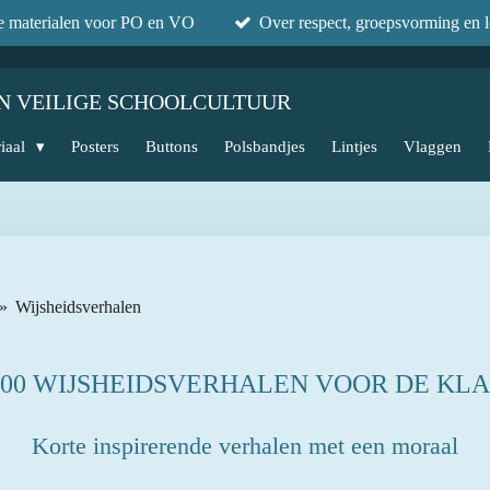
he materialen voor PO en VO
Over respect, groepsvorming en l
N VEILIGE SCHOOLCULTUUR
iaal
Posters
Buttons
Polsbandjes
Lintjes
Vlaggen
»
Wijsheidsverhalen
100 WIJSHEIDSVERHALEN VOOR DE KLA
Korte inspirerende verhalen met een moraal