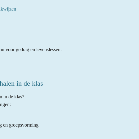
nkwijzen
an voor gedrag en levenslessen.
alen in de klas
n in de klas?
ingen:
ag en groepsvorming