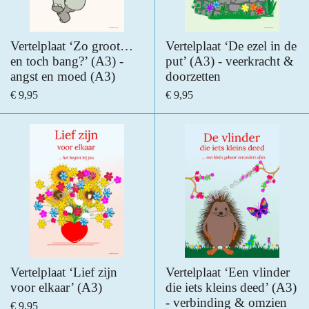
Vertelplaat ‘Zo groot…
Vertelplaat ‘De ezel in de
en toch bang?’ (A3) -
put’ (A3) - veerkracht &
angst en moed (A3)
doorzetten
€ 9,95
€ 9,95
Vertelplaat ‘Lief zijn
Vertelplaat ‘Een vlinder
voor elkaar’ (A3)
die iets kleins deed’ (A3)
- verbinding & omzien
€ 9,95