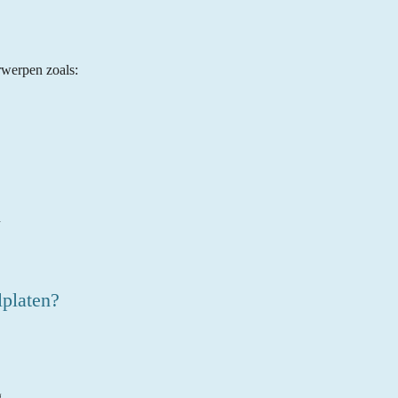
erwerpen zoals:
n
lplaten?
g