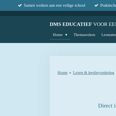
Samen werken aan een veilige school
Praktisc
Ga
direct
naar
DMS EDUCATIEF
VOOR EE
de
hoofdinhoud
Home
Themaweken
Lesmater
Home
»
Lezen & leesbevordering
Direct 