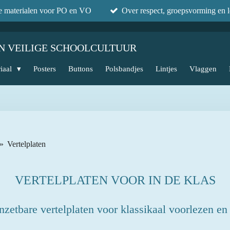
he materialen voor PO en VO
Over respect, groepsvorming en l
N VEILIGE SCHOOLCULTUUR
iaal
Posters
Buttons
Polsbandjes
Lintjes
Vlaggen
»
Vertelplaten
VERTELPLATEN VOOR IN DE KLAS
inzetbare vertelplaten voor klassikaal voorlezen en