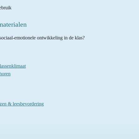
ebruik
aterialen
 sociaal-emotionele ontwikkeling in de klas?
lassenklimaat
 horen
zen & leesbevordering