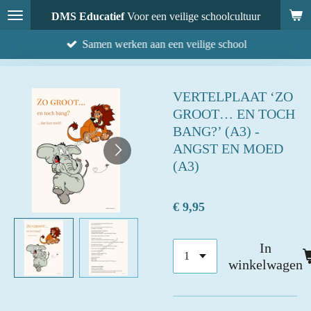
Ga
DMS Educatief
Voor een veilige schoolcultuur
direct
Samen werken aan een veilige school
naar
de
hoofdinhoud
VERTELPLAAT ‘ZO
GROOT… EN TOCH
BANG?’ (A3) -
ANGST EN MOED
(A3)
€ 9,95
In
winkelwagen