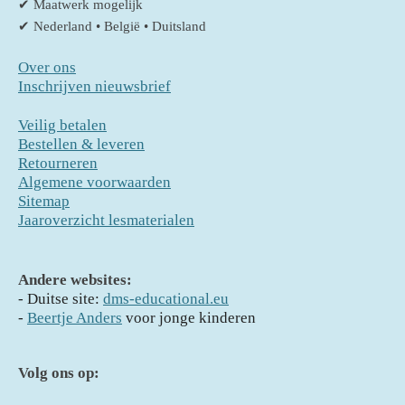
✔ Maatwerk mogelijk
✔ Nederland • België • Duitsland
Over ons
Inschrijven nieuwsbrief
Veilig betalen
Bestellen & leveren
Retourneren
Algemene voorwaarden
Sitemap
Jaaroverzicht lesmaterialen
Andere websites:
- D
uitse site:
dms-educational.eu
-
Beertje Anders
voor jonge kinderen
Volg ons op: