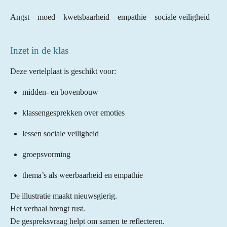
r
r
r
r
r
g
:
Angst – moed – kwetsbaarheid – empathie – sociale veiligheid
r
r
r
r
5
e
e
e
e
s
Inzet in de klas
n
n
n
n
t
e
Deze vertelplaat is geschikt voor:
r
r
midden- en bovenbouw
e
klassengesprekken over emoties
n
lessen sociale veiligheid
groepsvorming
thema’s als weerbaarheid en empathie
De illustratie maakt nieuwsgierig.
Het verhaal brengt rust.
De gespreksvraag helpt om samen te reflecteren.