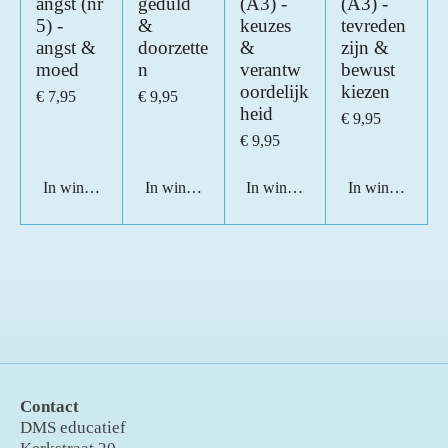
angst (nr
geduld
(A3) -
(A3) -
5) -
&
keuzes
tevreden
angst &
doorzette
&
zijn &
moed
n
verantw
bewust
oordelijk
kiezen
€ 7,95
€ 9,95
heid
€ 9,95
€ 9,95
In winkelwagen
In winkelwagen
In winkelwagen
In winkelwage
Contact
DMS educatief