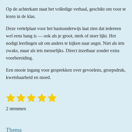
Op de achterkant staat het volledige verhaal, geschikt om voor te
lezen in de klas.
Deze vertelplaat voor het basisonderwijs laat zien dat iedereen
wel eens bang is — ook als je groot, sterk of stoer lijkt. Het
nodigt leerlingen uit om anders te kijken naar angst. Niet als iets
zwaks, maar als iets menselijks. Direct inzetbaar zonder extra
voorbereiding.
Een mooie ingang voor gesprekken over gevoelens, groepsdruk,
kwetsbaarheid en moed.
1
2
3
4
5
S
R
t
a
s
s
s
s
s
e
2 stemmen
t
m
t
t
t
t
t
m
i
e
e
e
e
e
e
n
n
Thema