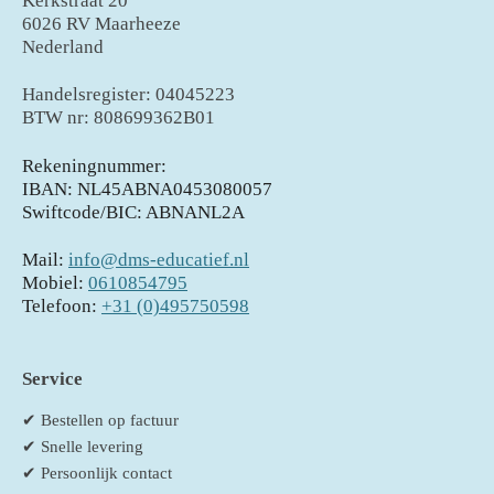
Kerkstraat 20
6026 RV Maarheeze
Nederland
Handelsregister: 04045223
BTW nr: 808699362B01
Rekeningnummer:
IBAN: NL45ABNA0453080057
Swiftcode/BIC: ABNANL2A
Mail:
info@dms-educatief.nl
Mobiel:
0610854795
Telefoon:
+31 (0)495750598
Service
✔ Bestellen op factuur
✔ Snelle levering
✔ Persoonlijk contact