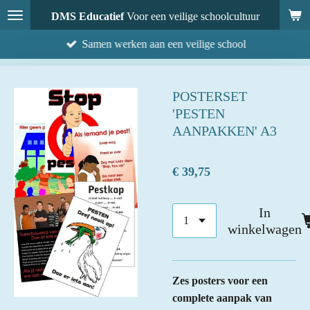
Ga
DMS Educatief
Voor een veilige schoolcultuur
direct
Samen werken aan een veilige school
naar
de
hoofdinhoud
POSTERSET
'PESTEN
AANPAKKEN' A3
€ 39,75
In
winkelwagen
Zes posters voor een
complete aanpak van