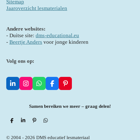
Sitemap
Jaaroverzicht lesmaterialen
Andere websites:
- D
uitse site:
dms-educational.eu
-
Beertje Anders
voor jonge kinderen
Volg ons op:
L
I
W
F
P
i
n
h
a
i
n
s
a
c
n
k
t
t
e
t
Samen bereiken we meer – graag delen!
e
a
s
b
e
d
g
A
o
r
I
r
p
o
e
D
S
P
D
e
n
h
a
i
p
e
k
s
l
a
n
l
m
t
e
r
n
e
© 2004 - 2026 DMS educatief lesmateriaal