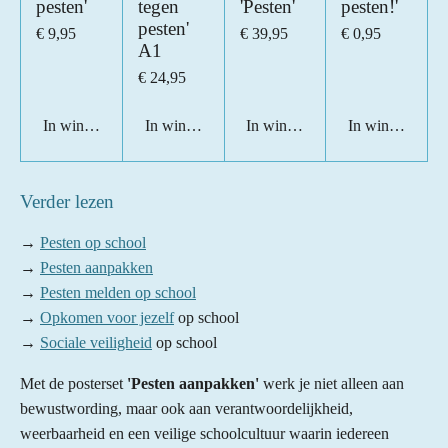
pesten'
tegen
'Pesten'
pesten!'
pesten'
€ 9,95
€ 39,95
€ 0,95
A1
€ 24,95
In winkelwagen
In winkelwagen
In winkelwagen
In winkelwage
Verder lezen
→
Pesten op school
→
Pesten aanpakken
→
Pesten melden op school
→
Opkomen voor jezelf
op school
→
Sociale veiligheid
op school
Met de posterset
'Pesten aanpakken'
werk je niet alleen aan
bewustwording, maar ook aan verantwoordelijkheid,
weerbaarheid en een veilige schoolcultuur waarin iedereen