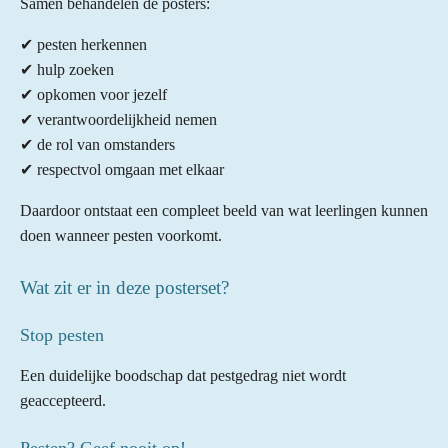
Samen behandelen de posters:
n
n
n
n
t
e
✔ pesten herkennen
r
✔ hulp zoeken
r
✔ opkomen voor jezelf
e
✔ verantwoordelijkheid nemen
n
✔ de rol van omstanders
✔ respectvol omgaan met elkaar
Daardoor ontstaat een compleet beeld van wat leerlingen kunnen
doen wanneer pesten voorkomt.
Wat zit er in deze posterset?
Stop pesten
Een duidelijke boodschap dat pestgedrag niet wordt
geaccepteerd.
Pesten? Geef nooit op!