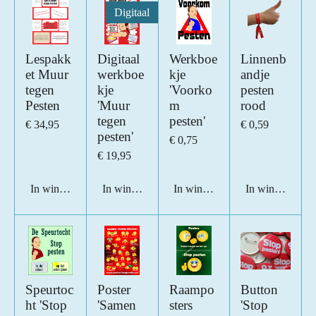
Digitaal
Lespakk
Digitaal
Werkboe
Linnenb
et Muur
werkboe
kje
andje
tegen
kje
'Voorko
pesten
Pesten
'Muur
m
rood
tegen
pesten'
€ 34,95
€ 0,59
pesten'
€ 0,75
€ 19,95
In winkelwagen
In winkelwagen
In winkelwagen
In winkelwage
Speurtoc
Poster
Raampo
Button
ht 'Stop
'Samen
sters
'Stop