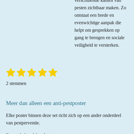
verschillende kanten van
pesten zichtbaar maken. Zo
ontstaat een brede en
evenwichtige aanpak die
helpt om gesprekken op
gang te brengen en sociale
veiligheid te versterken.
1
2
3
4
5
S
R
t
a
s
s
s
s
s
e
2 stemmen
t
m
t
t
t
t
t
m
i
e
e
e
e
e
e
n
Meer dan alleen een anti-pestposter
n
r
r
r
r
r
g
Elke poster binnen deze set richt zich op een ander onderdeel
:
r
r
r
r
van pestpreventie.
5
e
e
e
e
s