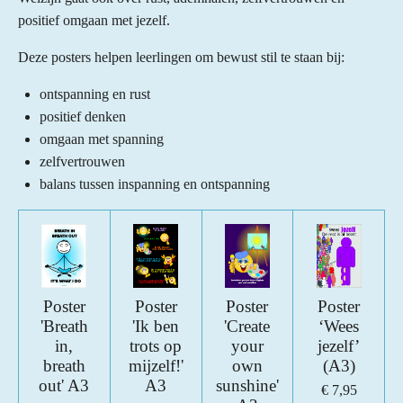
positief omgaan met jezelf.
Deze posters helpen leerlingen om bewust stil te staan bij:
ontspanning en rust
positief denken
omgaan met spanning
zelfvertrouwen
balans tussen inspanning en ontspanning
Poster
Poster
Poster
Poster
'Breath
'Ik ben
'Create
‘Wees
in,
trots op
your
jezelf’
breath
mijzelf!'
own
(A3)
out' A3
A3
sunshine'
€ 7,95