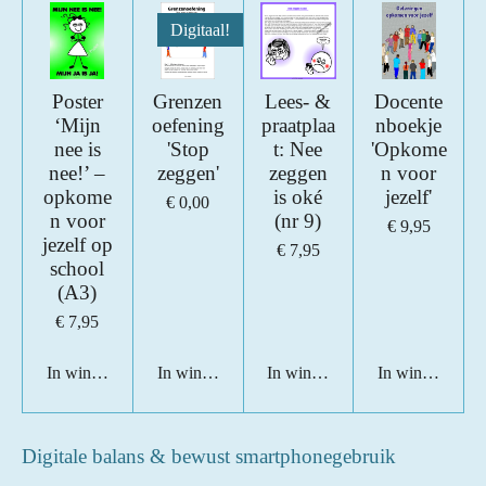
Digitaal!
Poster
Grenzen
Lees- &
Docente
‘Mijn
oefening
praatplaa
nboekje
nee is
'Stop
t: Nee
'Opkome
nee!’ –
zeggen'
zeggen
n voor
opkome
is oké
jezelf'
€ 0,00
n voor
(nr 9)
€ 9,95
jezelf op
€ 7,95
school
(A3)
€ 7,95
In winkelwagen
In winkelwagen
In winkelwagen
In winkelwage
Digitale balans & bewust smartphonegebruik