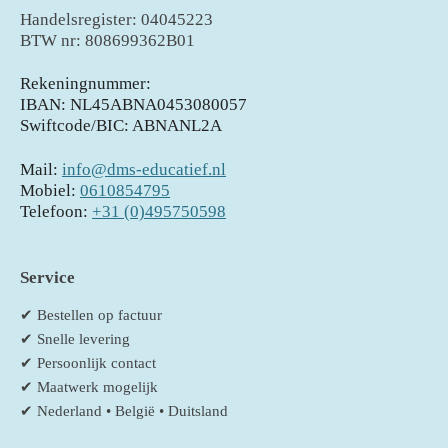
Handelsregister: 04045223
BTW nr: 808699362B01
Rekeningnummer:
IBAN: NL45ABNA0453080057
Swiftcode/BIC: ABNANL2A
Mail:
info@dms-educatief.nl
Mobiel:
0610854795
Telefoon:
+31 (0)495750598
Service
✔ Bestellen op factuur
✔ Snelle levering
✔ Persoonlijk contact
✔ Maatwerk mogelijk
✔ Nederland • België • Duitsland