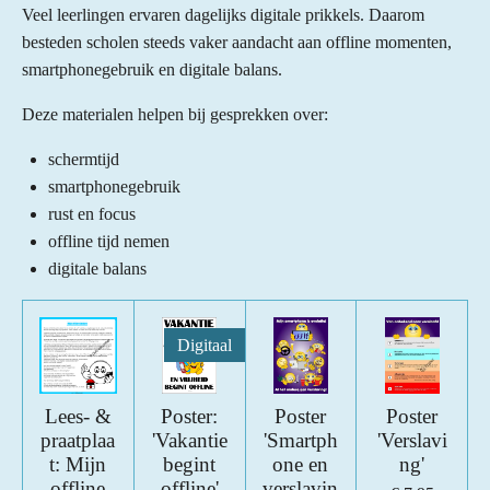
Veel leerlingen ervaren dagelijks digitale prikkels. Daarom
besteden scholen steeds vaker aandacht aan offline momenten,
smartphonegebruik en digitale balans.
Deze materialen helpen bij gesprekken over:
schermtijd
smartphonegebruik
rust en focus
offline tijd nemen
digitale balans
Digitaal
Lees- &
Poster:
Poster
Poster
praatplaa
'Vakantie
'Smartph
'Verslavi
t: Mijn
begint
one en
ng'
offline
offline'
verslavin