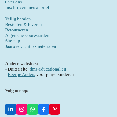
Over ons
Inschrijven nieuwsbrief
Veilig betalen
Bestellen & leveren
Retourneren
Algemene voorwaarden
Sitemap
Jaaroverzicht lesmaterialen
Andere websites:
- D
uitse site:
dms-educational.eu
-
Beertje Anders
voor jonge kinderen
Volg ons op:
L
I
W
F
P
i
n
h
a
i