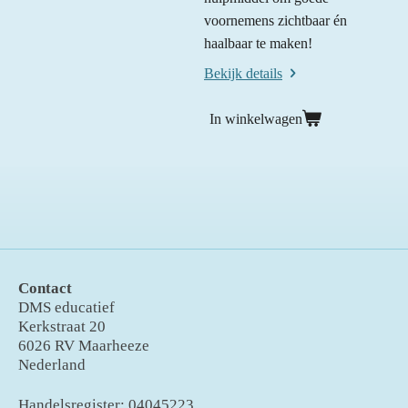
t
voornemens zichtbaar én
e
haalbaar te maken!
r
r
Bekijk details
e
n
In winkelwagen
Contact
DMS educatief
Kerkstraat 20
6026 RV Maarheeze
Nederland
Handelsregister: 04045223