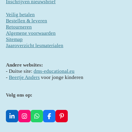
Inschrijven nieuwsbrief
Veilig betalen
Bestellen & leveren
Retourneren
Algemene voorwaarden
Sitemap
Jaaroverzicht lesmaterialen
Andere websites:
- D
uitse site:
dms-educational.eu
-
Beertje Anders
voor jonge kinderen
Volg ons op:
L
I
W
F
P
i
n
h
a
i
n
s
a
c
n