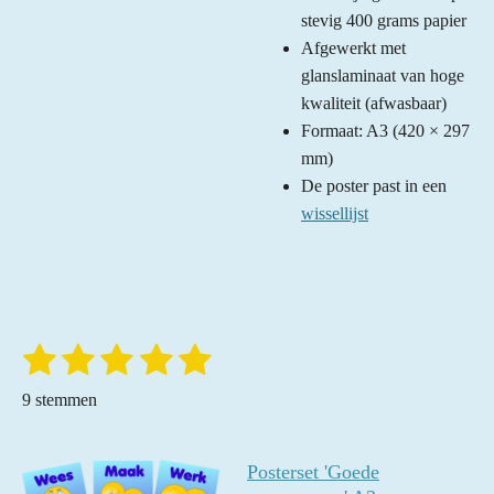
stevig 400 grams papier
Afgewerkt met
glanslaminaat van hoge
kwaliteit (afwasbaar)
Formaat: A3 (420 × 297
mm)
De poster past in een
wissellijst
1
2
3
4
5
S
R
t
a
s
s
s
s
s
e
9 stemmen
t
m
t
t
t
t
t
m
i
e
e
e
e
e
e
n
n
Posterset 'Goede
g