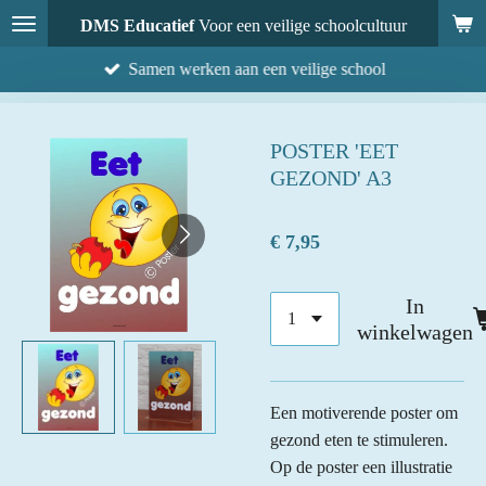
Ga
DMS Educatief
Voor een veilige schoolcultuur
direct
Samen werken aan een veilige school
naar
de
hoofdinhoud
POSTER 'EET
GEZOND' A3
€ 7,95
In
winkelwagen
Een motiverende poster om
gezond eten te stimuleren.
Op de poster een illustratie