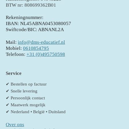
BTW nr: 808699362B01
Rekeningnummer:
IBAN: NL45ABNA0453080057
Swiftcode/BIC: ABNANL2A
Mail:
info@dms-educatief.nl
Mobiel:
0610854795
Telefoon:
+31 (0)495750598
Service
✔ Bestellen op factuur
✔ Snelle levering
✔ Persoonlijk contact
✔ Maatwerk mogelijk
✔ Nederland • België • Duitsland
Over ons