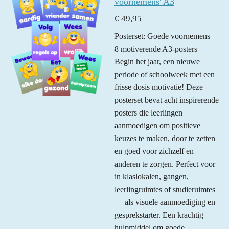
r
r
r
r
r
voornemens' A3
:
r
r
r
r
€ 49,95
4
e
e
e
e
Posterset: Goede voornemens –
.
n
n
n
n
8 motiverende A3-posters
8
Begin het jaar, een nieuwe
8
periode of schoolweek met een
8
frisse dosis motivatie! Deze
8
posterset bevat acht inspirerende
8
posters die leerlingen
8
aanmoedigen om positieve
8
keuzes te maken, door te zetten
8
en goed voor zichzelf en
8
anderen te zorgen. Perfect voor
8
in klaslokalen, gangen,
8
leerlingruimtes of studieruimtes
8
— als visuele aanmoediging en
9
gesprekstarter. Een krachtig
s
hulpmiddel om goede