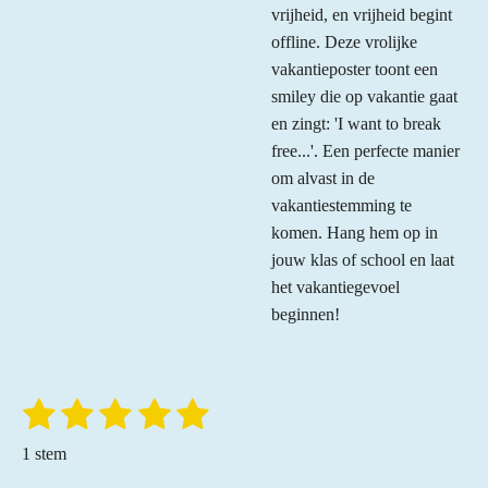
vrijheid, en vrijheid begint
offline.
Deze vrolijke
vakantieposter toont een
smiley die op vakantie gaat
en zingt: 'I want to break
free...'.
Een perfecte manier
om alvast in de
vakantiestemming te
komen.
Hang hem op in
jouw klas of school en laat
het vakantiegevoel
beginnen!
1
2
3
4
5
S
R
t
a
s
s
s
s
s
e
1 stem
t
m
t
t
t
t
t
m