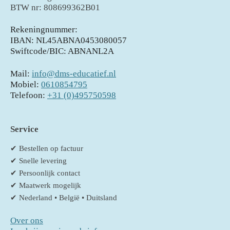
BTW nr: 808699362B01
Rekeningnummer:
IBAN: NL45ABNA0453080057
Swiftcode/BIC: ABNANL2A
Mail:
info@dms-educatief.nl
Mobiel:
0610854795
Telefoon:
+31 (0)495750598
Service
✔ Bestellen op factuur
✔ Snelle levering
✔ Persoonlijk contact
✔ Maatwerk mogelijk
✔ Nederland • België • Duitsland
Over ons