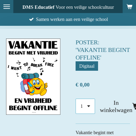
Ga
DMS Educatief
Voor een veilige schoolcultuur
direct
Samen werken aan een veilige school
naar
de
hoofdinhoud
POSTER:
'VAKANTIE BEGINT
OFFLINE'
Digitaal
€ 0,00
In
winkelwagen
Vakantie begint met