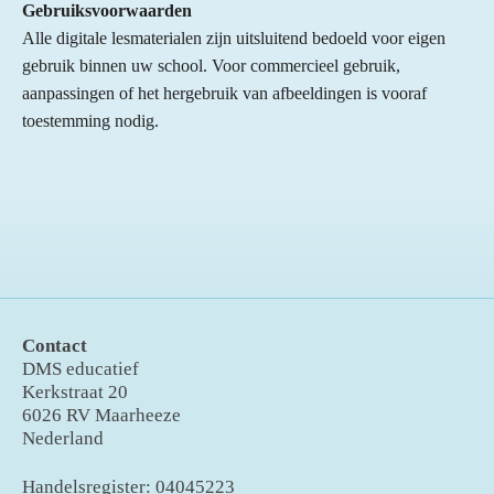
i
Gebruiksvoorwaarden
e
e
e
e
e
e
n
n
Alle digitale lesmaterialen zijn uitsluitend bedoeld voor eigen
r
r
r
r
r
g
gebruik binnen uw school. Voor commercieel gebruik,
:
r
r
r
r
aanpassingen of het hergebruik van afbeeldingen is vooraf
5
toestemming nodig.
e
e
e
e
s
n
n
n
n
t
e
r
r
e
n
Contact
DMS educatief
Kerkstraat 20
6026 RV Maarheeze
Nederland
Handelsregister: 04045223