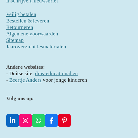
Inschrijven nieuwsbrief
Veilig betalen
Bestellen & leveren
Retourneren
Algemene voorwaarden
Sitemap
Jaaroverzicht lesmaterialen
Andere websites:
- D
uitse site:
dms-educational.eu
-
Beertje Anders
voor jonge kinderen
Volg ons op:
L
I
W
F
P
i
n
h
a
i
n
s
a
c
n