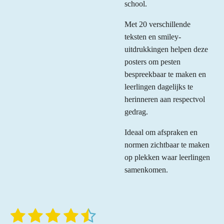
school.
Met 20 verschillende
teksten en smiley-
uitdrukkingen helpen deze
posters om pesten
bespreekbaar te maken en
leerlingen dagelijks te
herinneren aan respectvol
gedrag.
Ideaal om afspraken en
normen zichtbaar te maken
op plekken waar leerlingen
samenkomen.
1
2
3
4
5
S
R
t