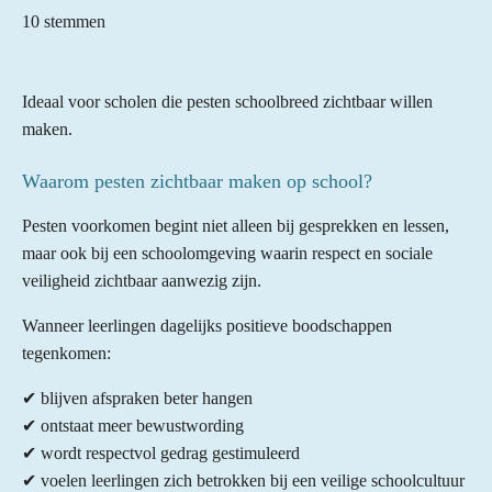
a
s
s
s
s
s
e
10 stemmen
t
m
t
t
t
t
t
m
i
e
e
e
e
e
e
n
n
Ideaal voor scholen die pesten schoolbreed zichtbaar willen
r
r
r
r
r
g
maken.
:
r
r
r
r
4
Waarom pesten zichtbaar maken op school?
e
e
e
e
.
n
n
n
n
6
Pesten voorkomen begint niet alleen bij gesprekken en lessen,
s
maar ook bij een schoolomgeving waarin respect en sociale
t
veiligheid zichtbaar aanwezig zijn.
e
Wanneer leerlingen dagelijks positieve boodschappen
r
tegenkomen:
r
e
✔ blijven afspraken beter hangen
n
✔ ontstaat meer bewustwording
✔ wordt respectvol gedrag gestimuleerd
✔ voelen leerlingen zich betrokken bij een veilige schoolcultuur