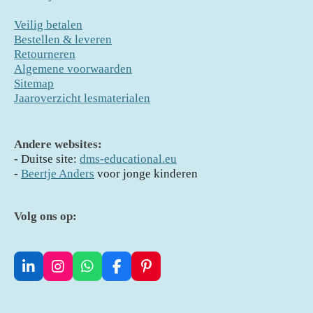
Veilig betalen
Bestellen & leveren
Retourneren
Algemene voorwaarden
Sitemap
Jaaroverzicht lesmaterialen
Andere websites:
- D
uitse site:
dms-educational.eu
-
Beertje Anders
voor jonge kinderen
Volg ons op:
L
I
W
F
P
i
n
h
a
i
n
s
a
c
n
k
t
t
e
t