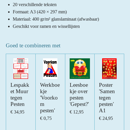
20 verschillende teksten
Formaat: A3 (420 × 297 mm)
Materiaal: 400 gr/m² glanslaminaat (afwasbaar)
Geschikt voor ramen en wissellijsten
Goed te combineren met
Lespakk
Werkboe
Leesboe
Poster
et Muur
kje
kje over
'Samen
tegen
'Voorko
pesten
tegen
Pesten
m
'Gepest?'
pesten'
pesten'
A1
€ 34,95
€ 12,95
€ 0,75
€ 24,95