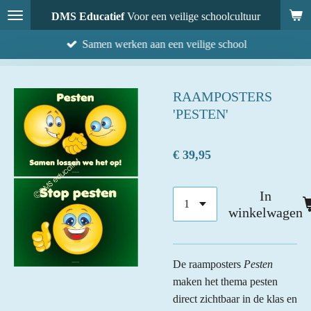
Ga
DMS Educatief
Voor een veilige schoolcultuur
direct
Samen werken aan een veilige school
naar
de
hoofdinhoud
RAAMPOSTERS
'PESTEN'
€ 39,95
In
winkelwagen
De raamposters
Pesten
maken het thema pesten
direct zichtbaar in de klas en