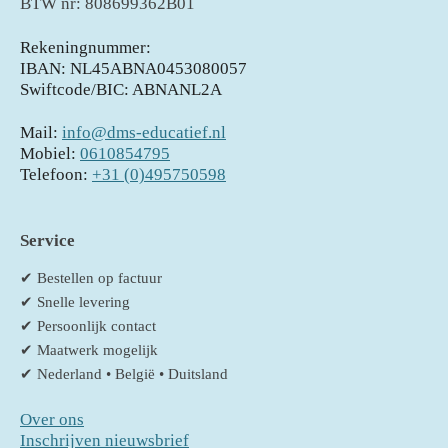
BTW nr: 808699362B01
Rekeningnummer:
IBAN: NL45ABNA0453080057
Swiftcode/BIC: ABNANL2A
Mail:
info@dms-educatief.nl
Mobiel:
0610854795
Telefoon:
+31 (0)495750598
Service
✔ Bestellen op factuur
✔ Snelle levering
✔ Persoonlijk contact
✔ Maatwerk mogelijk
✔ Nederland • België • Duitsland
Over ons
Inschrijven nieuwsbrief