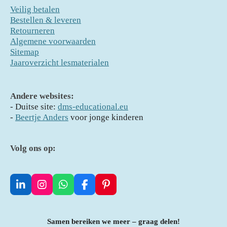
Veilig betalen
Bestellen & leveren
Retourneren
Algemene voorwaarden
Sitemap
Jaaroverzicht lesmaterialen
Andere websites:
- D
uitse site:
dms-educational.eu
-
Beertje Anders
voor jonge kinderen
Volg ons op:
L
I
W
F
P
i
n
h
a
i
n
s
a
c
n
k
t
t
e
t
Samen bereiken we meer – graag delen!