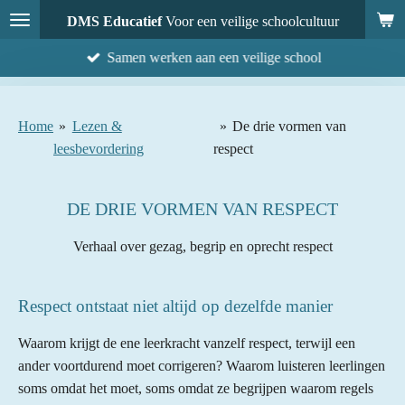
Ga
DMS Educatief
Voor een veilige schoolcultuur
direct
Samen werken aan een veilige school
naar
de
hoofdinhoud
Home
»
Lezen &
»
De drie vormen van
leesbevordering
respect
DE DRIE VORMEN VAN RESPECT
Verhaal over gezag, begrip en oprecht respect
Respect ontstaat niet altijd op dezelfde manier
Waarom krijgt de ene leerkracht vanzelf respect, terwijl een
ander voortdurend moet corrigeren? Waarom luisteren leerlingen
soms omdat het moet, soms omdat ze begrijpen waarom regels