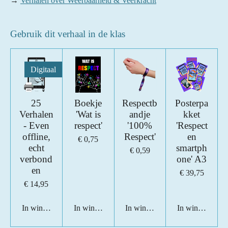
→
Verhalen over Weerbaarheid & Veerkracht
Gebruik dit verhaal in de klas
Digitaal
25
Boekje
Respectb
Posterpa
Verhalen
'Wat is
andje
kket
- Even
respect'
'100%
'Respect
offline,
Respect'
en
€ 0,75
echt
smartph
€ 0,59
verbond
one' A3
en
€ 39,75
€ 14,95
In winkelwagen
In winkelwagen
In winkelwagen
In winkelwage