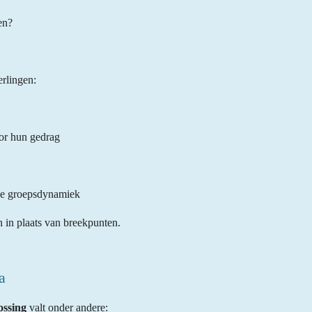
en?
erlingen:
or hun gedrag
eve groepsdynamiek
 in plaats van breekpunten.
a
ossing
valt onder andere: