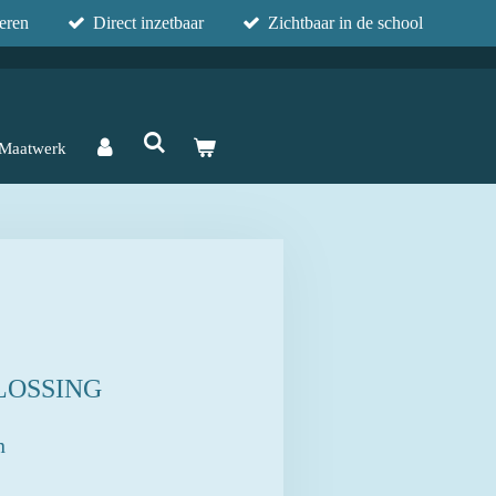
eren
Direct inzetbaar
Zichtbaar in de school
Maatwerk
LOSSING
n