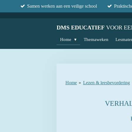
Samen werken aan een veilige school
Praktisc
Ga
direct
naar
DMS EDUCATIEF
VOOR EE
de
hoofdinhoud
Home
Themaweken
Lesmater
Home
»
Lezen & leesbevordering
VERHAL