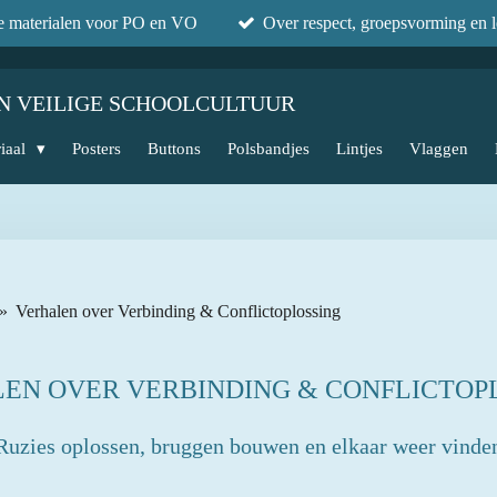
he materialen voor PO en VO
Over respect, groepsvorming en l
N VEILIGE SCHOOLCULTUUR
iaal
Posters
Buttons
Polsbandjes
Lintjes
Vlaggen
»
Verhalen over Verbinding & Conflictoplossing
EN OVER VERBINDING & CONFLICTOP
Ruzies oplossen, bruggen bouwen en elkaar weer vinde