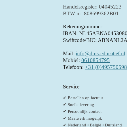
Handelsregister: 04045223
BTW nr: 808699362B01
Rekeningnummer:
IBAN: NL45ABNA0453080
Swiftcode/BIC: ABNANL2
Mail:
info@dms-educatief.nl
Mobiel:
0610854795
Telefoon:
+31 (0)495750598
Service
✔ Bestellen op factuur
✔ Snelle levering
✔ Persoonlijk contact
✔ Maatwerk mogelijk
✔ Nederland • België • Duitsland