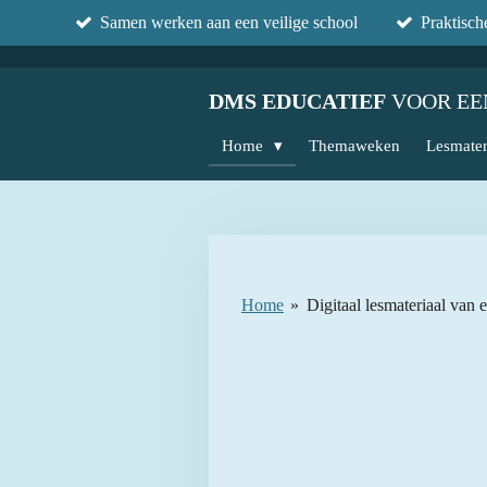
Samen werken aan een veilige school
Praktisc
Ga
direct
naar
DMS EDUCATIEF
VOOR EE
de
hoofdinhoud
Home
Themaweken
Lesmater
Home
»
Digitaal lesmateriaal van