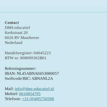
Contact
DMS educatief
Kerkstraat 20
6026 RV Maarheeze
Nederland
Handelsregister: 04045223
BTW nr: 808699362B01
Rekeningnummer:
IBAN: NL45ABNA0453080057
Swiftcode/BIC: ABNANL2A
Mail:
info@dms-educatief.nl
Mobiel:
0610854795
Telefoon:
+31 (0)495750598