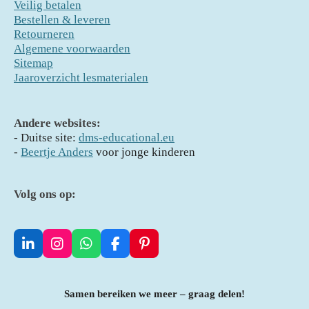
Veilig betalen
Bestellen & leveren
Retourneren
Algemene voorwaarden
Sitemap
Jaaroverzicht lesmaterialen
Andere websites:
- D
uitse site:
dms-educational.eu
-
Beertje Anders
voor jonge kinderen
Volg ons op:
L
I
W
F
P
i
n
h
a
i
n
s
a
c
n
k
t
t
e
t
Samen bereiken we meer – graag delen!
e
a
s
b
e