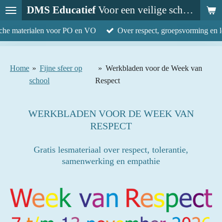
DMS Educatief
Voor een veilige schoolcultuur
Ga
direct
sche materialen voor PO en VO
Over respect, groepsvorming en l
naar
de
hoofdinhoud
Home
»
Fijne sfeer op
»
Werkbladen voor de Week van
school
Respect
WERKBLADEN VOOR DE WEEK VAN
RESPECT
Gratis lesmateriaal over respect, tolerantie,
samenwerking en empathie