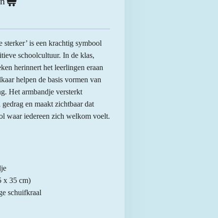
en
sterker’ is een krachtig symbool
ieve schoolcultuur. In de klas,
eken herinnert het leerlingen eraan
lkaar helpen de basis vormen van
ng. Het armbandje versterkt
l gedrag en maakt zichtbaar dat
ool waar iedereen zich welkom voelt.
je
5 x 35 cm)
ge schuifkraal