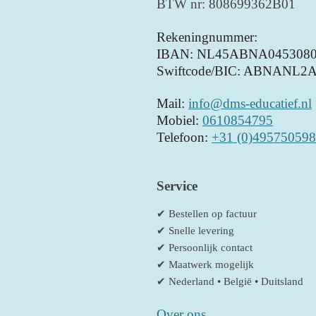
BTW nr: 808699362B01
Rekeningnummer:
IBAN: NL45ABNA0453080
Swiftcode/BIC: ABNANL2
Mail:
info@dms-educatief.nl
Mobiel:
0610854795
Telefoon:
+31 (0)495750598
Service
✔ Bestellen op factuur
✔ Snelle levering
✔ Persoonlijk contact
✔ Maatwerk mogelijk
✔ Nederland • België • Duitsland
Over ons