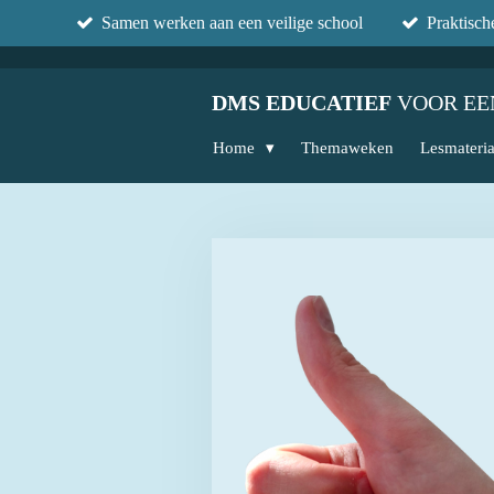
Samen werken aan een veilige school
Praktisc
Ga
direct
naar
DMS EDUCATIEF
VOOR EE
de
hoofdinhoud
Home
Themaweken
Lesmateri