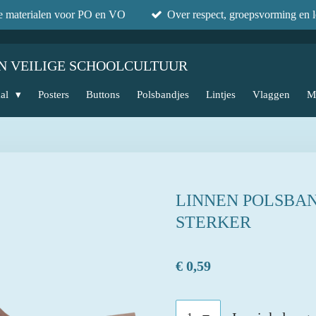
he materialen voor PO en VO
Over respect, groepsvorming en l
N VEILIGE SCHOOLCULTUUR
aal
Posters
Buttons
Polsbandjes
Lintjes
Vlaggen
M
LINNEN POLSBAN
STERKER
€ 0,59