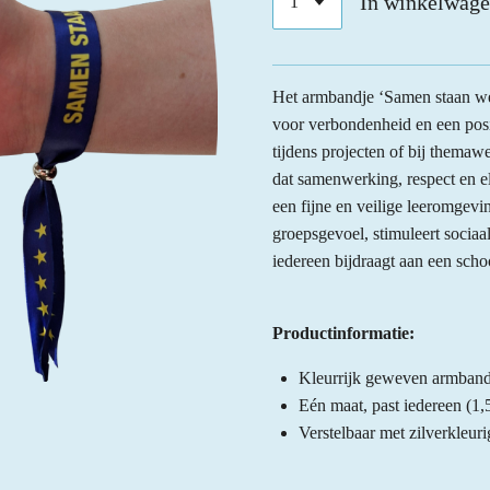
In winkelwag
Het armbandje ‘Samen staan we 
voor verbondenheid en een posit
tijdens projecten of bij themaw
dat samenwerking, respect en e
een fijne en veilige leeromgevi
groepsgevoel, stimuleert sociaa
iedereen bijdraagt aan een sch
Productinformatie:
Kleurrijk geweven armband
Eén maat, past iedereen (1,
Verstelbaar met zilverkleuri