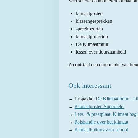
Veel scholen combineren klimaatbut
klimaatposters
klassengesprekken
spreekbeurten
klimaatprojecten
De Klimaatmuur
lessen over duurzaamheid
Zo ontstaat een combinatie van kenn
Ook interessant
→ Lespakket
De Klimaatmuur – kli
→
Klimaatposter 'Superheld'
→
Lees- & praatplaat: Klimaat begin
→
Polsbandje over het klimaat
→
Klimaatbuttons voor school