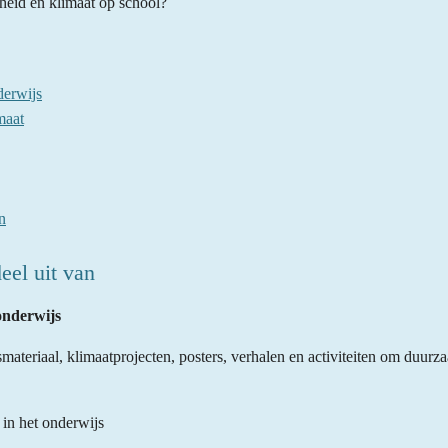
heid en klimaat op school?
derwijs
maat
n
eel uit van
onderwijs
materiaal, klimaatprojecten, posters, verhalen en activiteiten om duurz
in het onderwijs