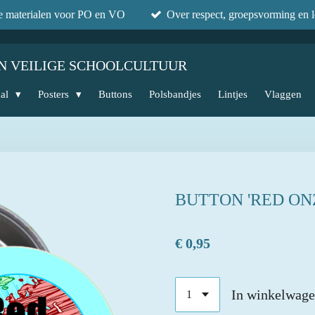
he materialen voor PO en VO
Over respect, groepsvorming en l
N VEILIGE SCHOOLCULTUUR
aal
Posters
Buttons
Polsbandjes
Lintjes
Vlaggen
BUTTON 'RED ON
€ 0,95
In winkelwag