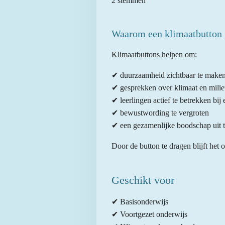
2 stemmen
t
m
t
t
t
t
t
m
i
e
e
e
e
e
e
n
Waarom een klimaatbutton 
n
r
r
r
r
r
g
Klimaatbuttons helpen om:
:
r
r
r
r
5
e
e
e
e
✔ duurzaamheid zichtbaar te make
s
✔ gesprekken over klimaat en milieu
n
n
n
n
t
✔ leerlingen actief te betrekken bij 
e
✔ bewustwording te vergroten
r
✔ een gezamenlijke boodschap uit 
r
e
Door de button te dragen blijft het 
n
Geschikt voor
✔ Basisonderwijs
✔ Voortgezet onderwijs