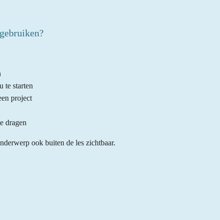
gebruiken?
n
 te starten
een project
te dragen
onderwerp ook buiten de les zichtbaar.