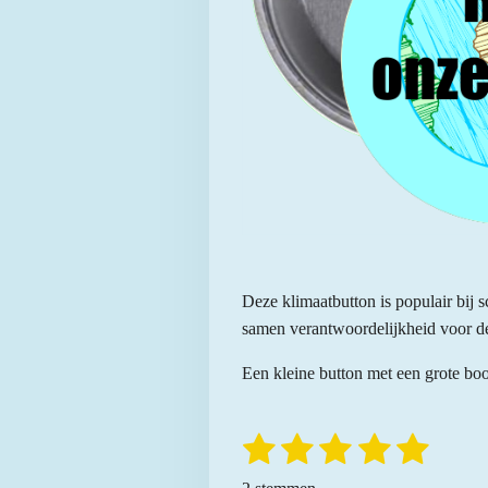
Deze klimaatbutton is populair bij 
samen verantwoordelijkheid voor d
Een kleine button met een grote bo
1
2
3
4
5
S
R
t
a
s
s
s
s
s
e