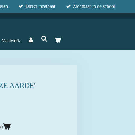
eren
Direct inzetbaar
Zichtbaar in de school
Maatwerk
ZE AARDE'
en