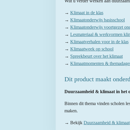
Wilt u verder werken aan duurzaam
→
Klimaat in de klas
→
Klimaatonderwijs basisschool
→
Klimaatonderwijs voortgezet on
→
Lesmateriaal & werkvormen kli
→
Klimaatverhalen voor in de klas
→
Klimaatweek op school
→
Spreekbeurt over het klimaat
→
Klimaatmomenten & themadage
Dit product maakt onderd
Duurzaamheid & klimaat in het 
Binnen dit thema vinden scholen les
maken.
→ Bekijk
Duurzaamheid & klimaat