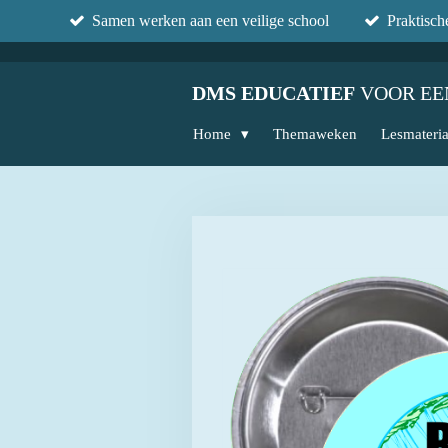
Samen werken aan een veilige school
Praktisc
Ga
direct
naar
DMS EDUCATIEF
VOOR EE
de
hoofdinhoud
Home
Themaweken
Lesmateri