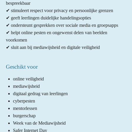
r
r
r
r
bespreekbaar
5
e
e
e
e
✔ stimuleert respect voor privacy en persoonlijke grenzen
s
n
n
n
n
✔ geeft leerlingen duidelijke handelingsopties
t
✔ ondersteunt gesprekken over sociale media en groepsapps
e
✔ helpt online pesten en ongewenst delen van beelden
r
voorkomen
r
✔ sluit aan bij mediawijsheid en digitale veiligheid
e
n
Geschikt voor
online veiligheid
mediawijsheid
digitaal gedrag van leerlingen
cyberpesten
mentorlessen
burgerschap
Week van de Mediawijsheid
Safer Internet Day