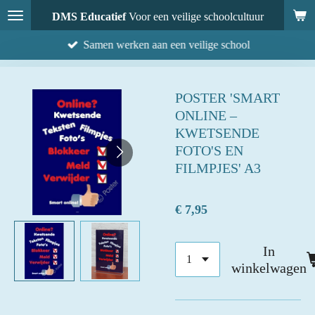
Ga
DMS Educatief
Voor een veilige schoolcultuur
direct
Samen werken aan een veilige school
naar
de
hoofdinhoud
POSTER 'SMART
ONLINE –
KWETSENDE
FOTO'S EN
FILMPJES' A3
€ 7,95
In
winkelwagen