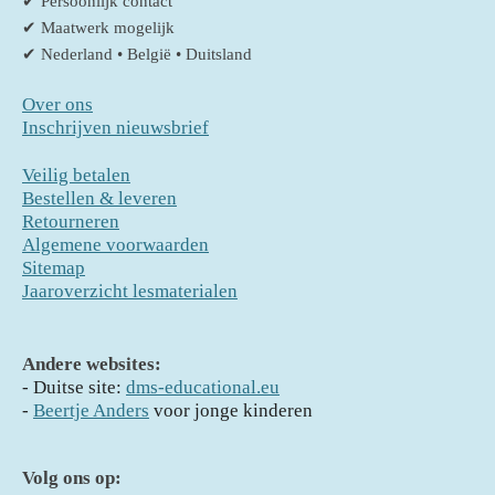
✔ Persoonlijk contact
✔ Maatwerk mogelijk
✔ Nederland • België • Duitsland
Over ons
Inschrijven nieuwsbrief
Veilig betalen
Bestellen & leveren
Retourneren
Algemene voorwaarden
Sitemap
Jaaroverzicht lesmaterialen
Andere websites:
- D
uitse site:
dms-educational.eu
-
Beertje Anders
voor jonge kinderen
Volg ons op: