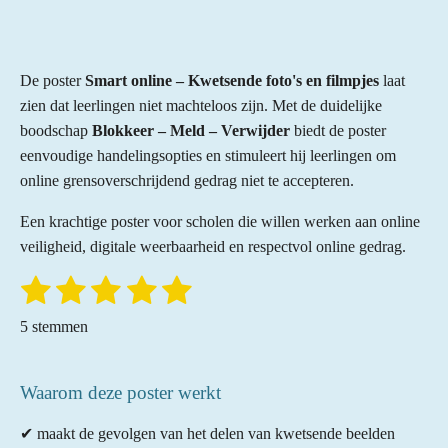
De poster
Smart online – Kwetsende foto's en filmpjes
laat
zien dat leerlingen niet machteloos zijn. Met de duidelijke
boodschap
Blokkeer – Meld – Verwijder
biedt de poster
eenvoudige handelingsopties en stimuleert hij leerlingen om
online grensoverschrijdend gedrag niet te accepteren.
Een krachtige poster voor scholen die willen werken aan online
veiligheid, digitale weerbaarheid en respectvol online gedrag.
1
2
3
4
5
S
R
t
a
s
s
s
s
s
e
5 stemmen
t
m
t
t
t
t
t
m
i
e
e
e
e
e
e
n
Waarom deze poster werkt
n
r
r
r
r
r
g
✔ maakt de gevolgen van het delen van kwetsende beelden
: