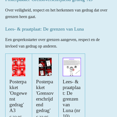
Over veiligheid, respect en het herkennen van gedrag dat over
grenzen heen gaat.
Lees- & praatplaat: De grenzen van Luna
Een gespreksstarter over grenzen aangeven, respect en de
invloed van gedrag op anderen.
Posterpa
Posterpa
Lees- &
kket
kket
praatplaa
'Ongewe
'Grensov
t: De
nst
erschrijd
grenzen
gedrag'
end
van
A3
gedrag'
Luna (nr
10)