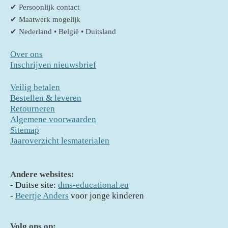
✔ Persoonlijk contact
✔ Maatwerk mogelijk
✔ Nederland • België • Duitsland
Over ons
Inschrijven nieuwsbrief
Veilig betalen
Bestellen & leveren
Retourneren
Algemene voorwaarden
Sitemap
Jaaroverzicht lesmaterialen
Andere websites:
- D
uitse site:
dms-educational.eu
-
Beertje Anders
voor jonge kinderen
Volg ons op: