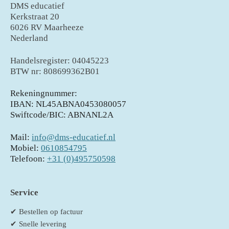
DMS educatief
Kerkstraat 20
6026 RV Maarheeze
Nederland
Handelsregister: 04045223
BTW nr: 808699362B01
Rekeningnummer:
IBAN: NL45ABNA0453080057
Swiftcode/BIC: ABNANL2A
Mail:
info@dms-educatief.nl
Mobiel:
0610854795
Telefoon:
+31 (0)495750598
Service
✔ Bestellen op factuur
✔ Snelle levering