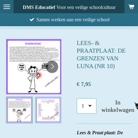
Ga
DMS Educatief
Voor een veilige schoolcultuur
direct
Samen werken aan een veilige school
naar
de
hoofdinhoud
LEES- &
PRAATPLAAT: DE
GRENZEN VAN
LUNA (NR 10)
€ 7,95
In
winkelwagen
Lees & Praat plaat: De