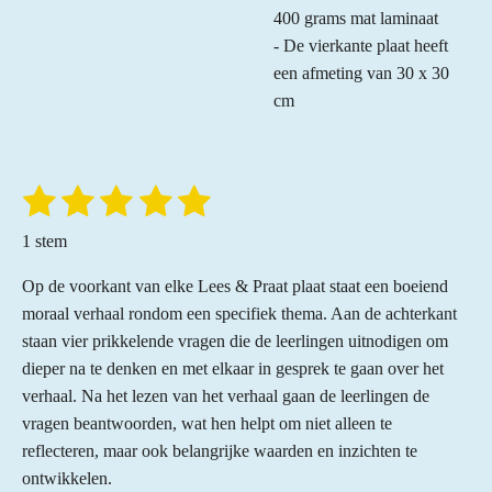
400 grams mat laminaat
- De vierkante plaat heeft
een afmeting van 30 x 30
cm
1
2
3
4
5
S
R
t
a
s
s
s
s
s
e
1 stem
t
m
t
t
t
t
t
m
i
Op de voorkant van elke Lees & Praat plaat staat een boeiend
e
e
e
e
e
e
n
n
moraal verhaal rondom een specifiek thema. Aan de achterkant
r
r
r
r
r
g
staan vier prikkelende vragen die de leerlingen uitnodigen om
:
r
r
r
r
dieper na te denken en met elkaar in gesprek te gaan over het
5
verhaal. Na het lezen van het verhaal gaan de leerlingen de
e
e
e
e
s
vragen beantwoorden, wat hen helpt om niet alleen te
n
n
n
n
t
reflecteren, maar ook belangrijke waarden en inzichten te
e
ontwikkelen.