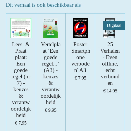
Dit verhaal is ook beschikbaar als
Digitaal
Lees- &
Vertelpla
Poster
25
Praat
at ‘Een
'Smartph
Verhalen
plaat:
goede
one
- Even
Een
regel...’
verbode
offline,
goede
(A3) -
n' A3
echt
regel (nr
keuzes
verbond
€ 7,95
7) -
&
en
keuzes
verantw
€ 14,95
&
oordelijk
verantw
heid
oordelijk
€ 9,95
heid
€ 7,95