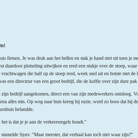
ts!
uis fietsen. Je was druk aan het bellen en stak je hand niet uit toen je m
st daardoor plotseling uitwijken en reed een stukje over de stoep, wa
 vrachtwagen die half op de stoep reed, week snel uit en botste met d
was een directeur van een groot bedrijf, die de koffie over zijn dure pak
p zijn bedrijf aangekomen, direct een van zijn medewerkers ontsloeg. V
arna alles mis. Op weg naar huis kreeg hij ruzie, werd zo boos dat hij 
ekenhuis belandde.
 het is dat je je aan de verkeersregels houdt."
l stamelde Sjors: "Maar meester, dat verhaal kan toch niet waar zijn?"