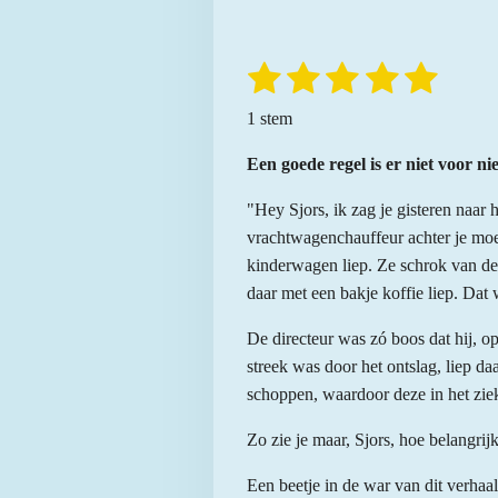
1
2
3
4
5
S
R
t
a
s
s
s
s
s
e
1 stem
t
m
t
t
t
t
t
m
i
Een goede regel is er niet voor nie
e
e
e
e
e
e
n
n
r
"Hey Sjors, ik zag je gisteren naar h
r
r
r
r
g
vrachtwagenchauffeur achter je moe
:
r
r
r
r
kinderwagen liep. Ze schrok van de
5
e
e
e
e
daar met een bakje koffie liep. Dat 
s
n
n
n
n
t
De directeur was zó boos dat hij, o
e
streek was door het ontslag, liep da
r
schoppen, waardoor deze in het zi
r
e
Zo zie je maar, Sjors, hoe belangrijk
n
Een beetje in de war van dit verhaa