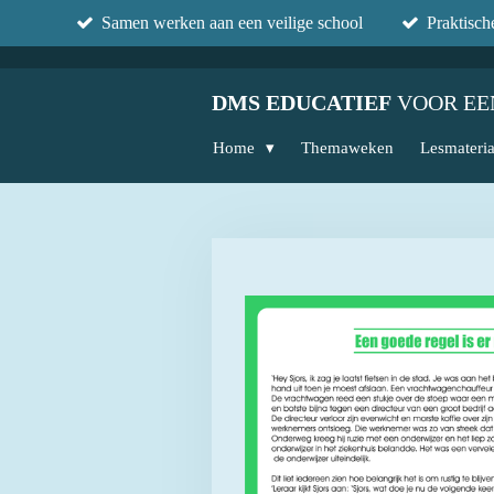
Samen werken aan een veilige school
Praktisc
Ga
direct
naar
DMS EDUCATIEF
VOOR EE
de
hoofdinhoud
Home
Themaweken
Lesmateri