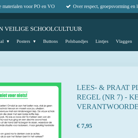
he materialen voor PO en VO
Over respect, groepsvorming en l
N VEILIGE SCHOOLCULTUUR
aal
Posters
Buttons
Polsbandjes
Lintjes
Vlaggen
LEES- & PRAAT P
REGEL (NR 7) - 
VERANTWOORDE
€ 7,95