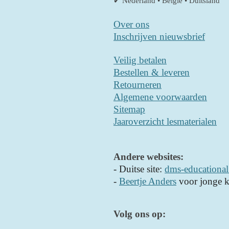
✔ Nederland • België • Duitsland
Over ons
Inschrijven nieuwsbrief
Veilig betalen
Bestellen & leveren
Retourneren
Algemene voorwaarden
Sitemap
Jaaroverzicht lesmaterialen
Andere websites:
- D
uitse site:
dms-educational
-
Beertje Anders
voor jonge k
Volg ons op: