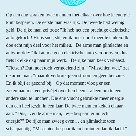
Op een dag spraken twee mannen met elkaar over hoe je energie
kunt besparen. De eerste man was rijk. De tweede had weinig
geld. De rijke man zei trots: "Ik heb net een prachtige elektrische
auto gekocht! Hij is snel, stil, en ik hoef nooit meer te tanken. Ik
doe echt mijn deel voor het milieu. "De arme man glimlachte en
antwoordde: "Ik kan me geen elektrische auto veroorloven, dus
fiets ik elke dag naar mijn werk." De rijke man keek verbaasd.
"Fietsen? Dat moet toch vermoeiend zijn!" "Misschien wel," zei
de arme man, "maar ik verbruik geen stroom en geen benzine.
En ik blijf er gezond bij." Op dat moment vloog er een
zakenman met een privéjet over hen heen – alleen om in een
andere stad te lunchen. Die ene vlucht gebruikte meer energie
dan een heel gezin in een jaar. De twee mannen keken elkaar
aan. "Dus," zei de arme man, "wie bespaart er nu echt
energie?" De rijke man zweeg even… en glimlachte toen
schaapachtig. "Misschien bespaar ik toch minder dan ik dacht."