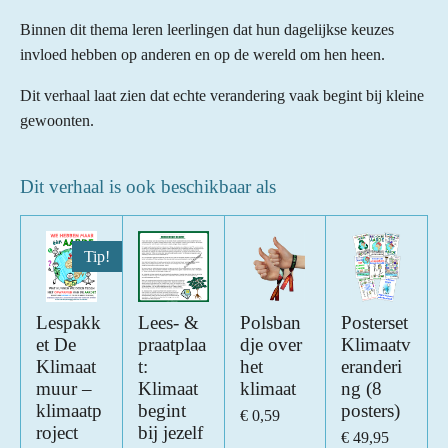
Binnen dit thema leren leerlingen dat hun dagelijkse keuzes
invloed hebben op anderen en op de wereld om hen heen.
Dit verhaal laat zien dat echte verandering vaak begint bij kleine
gewoonten.
Dit verhaal is ook beschikbaar als
Tip!
Lespakk
Lees- &
Polsban
Posterset
et De
praatplaa
dje over
Klimaatv
Klimaat
t:
het
eranderi
muur –
Klimaat
klimaat
ng (8
klimaatp
begint
posters)
€ 0,59
roject
bij jezelf
€ 49,95