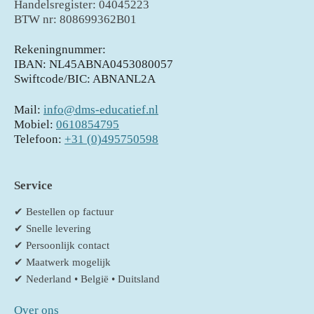
Handelsregister: 04045223
BTW nr: 808699362B01
Rekeningnummer:
IBAN: NL45ABNA0453080057
Swiftcode/BIC: ABNANL2A
Mail:
info@dms-educatief.nl
Mobiel:
0610854795
Telefoon:
+31 (0)495750598
Service
✔ Bestellen op factuur
✔ Snelle levering
✔ Persoonlijk contact
✔ Maatwerk mogelijk
✔ Nederland • België • Duitsland
Over ons