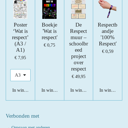
Poster
Boekje
De
Respectb
‘Wat is
'Wat is
Respect
andje
respect’
respect'
muur –
'100%
(A3 /
schoolbr
Respect'
€ 0,75
A1)
eed
€ 0,59
project
€ 7,95
over
respect
€ 49,95
In winkelwagen
In winkelwagen
In winkelwagen
In winkelwage
Verbonden met
→
Omgaan met anderen