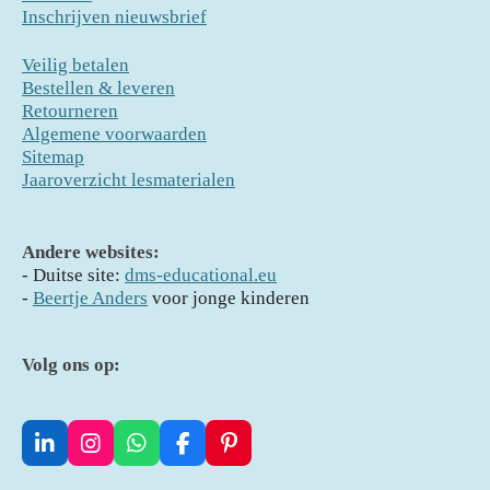
Inschrijven nieuwsbrief
Veilig betalen
Bestellen & leveren
Retourneren
Algemene voorwaarden
Sitemap
Jaaroverzicht lesmaterialen
Andere websites:
- D
uitse site:
dms-educational.eu
-
Beertje Anders
voor jonge kinderen
Volg ons op:
L
I
W
F
P
i
n
h
a
i