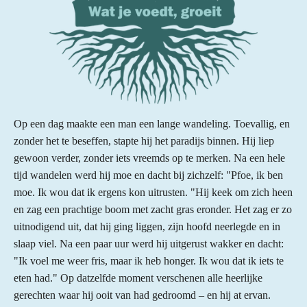
Op een dag maakte een man een lange wandeling. Toevallig, en
zonder het te beseffen, stapte hij het paradijs binnen. Hij liep
gewoon verder, zonder iets vreemds op te merken. Na een hele
tijd wandelen werd hij moe en dacht bij zichzelf: "Pfoe, ik ben
moe. Ik wou dat ik ergens kon uitrusten. "Hij keek om zich heen
en zag een prachtige boom met zacht gras eronder. Het zag er zo
uitnodigend uit, dat hij ging liggen, zijn hoofd neerlegde en in
slaap viel. Na een paar uur werd hij uitgerust wakker en dacht:
"Ik voel me weer fris, maar ik heb honger. Ik wou dat ik iets te
eten had." Op datzelfde moment verschenen alle heerlijke
gerechten waar hij ooit van had gedroomd – en hij at ervan.