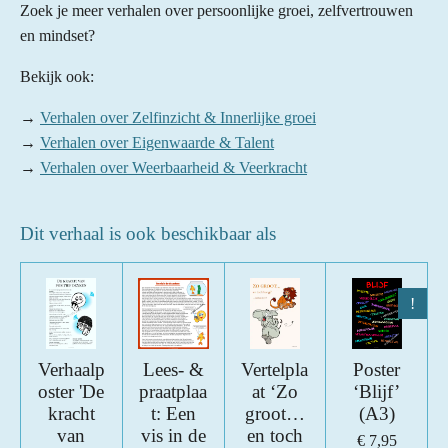
Zoek je meer verhalen over persoonlijke groei, zelfvertrouwen
en mindset?
Bekijk ook:
→
Verhalen over Zelfinzicht & Innerlijke groei
→
Verhalen over Eigenwaarde & Talent
→
Verhalen over Weerbaarheid & Veerkracht
Dit verhaal is ook beschikbaar als
!
Verhaalp
Lees- &
Vertelpla
Poster
oster 'De
praatplaa
at ‘Zo
‘Blijf’
kracht
t: Een
groot…
(A3)
van
vis in de
en toch
€ 7,95