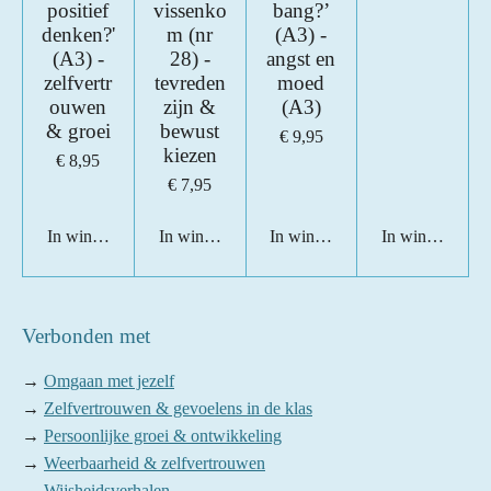
positief
vissenko
bang?’
denken?'
m (nr
(A3) -
(A3) -
28) -
angst en
zelfvertr
tevreden
moed
ouwen
zijn &
(A3)
& groei
bewust
€ 9,95
kiezen
€ 8,95
€ 7,95
In winkelwagen
In winkelwagen
In winkelwagen
In winkelwage
Verbonden met
→
Omgaan met jezelf
→
Zelfvertrouwen & gevoelens in de klas
→
Persoonlijke groei & ontwikkeling
→
Weerbaarheid & zelfvertrouwen
→
Wijsheidsverhalen