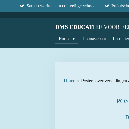
Samen werken aan een veilige school
Praktisc
Ga
direct
naar
DMS EDUCATIEF
VOOR EE
de
hoofdinhoud
Home
Themaweken
Lesmater
Home
»
Posters over verleidingen
POS
B