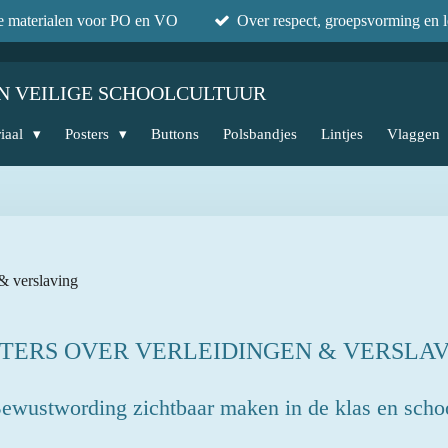
he materialen voor PO en VO
Over respect, groepsvorming en l
N VEILIGE SCHOOLCULTUUR
iaal
Posters
Buttons
Polsbandjes
Lintjes
Vlaggen
 & verslaving
TERS OVER VERLEIDINGEN & VERSLA
ewustwording zichtbaar maken in de klas en scho