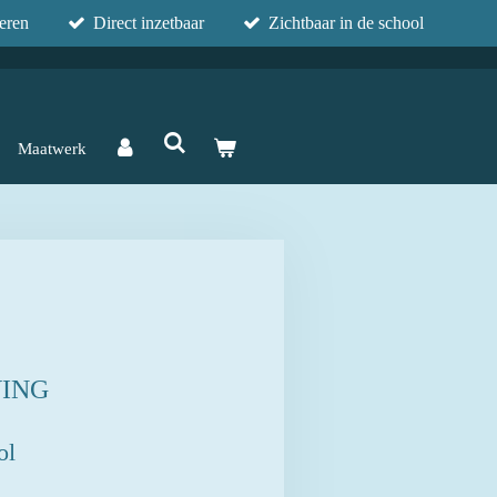
eren
Direct inzetbaar
Zichtbaar in de school
Maatwerk
VING
ol