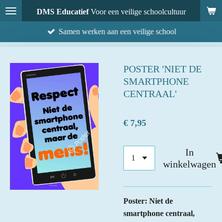
Ga
DMS Educatief
Voor een veilige schoolcultuur
direct
Samen werken aan een veilige school
naar
de
hoofdinhoud
POSTER 'NIET DE
SMARTPHONE
CENTRAAL'
€ 7,95
In
winkelwagen
Poster: Niet de
smartphone centraal,