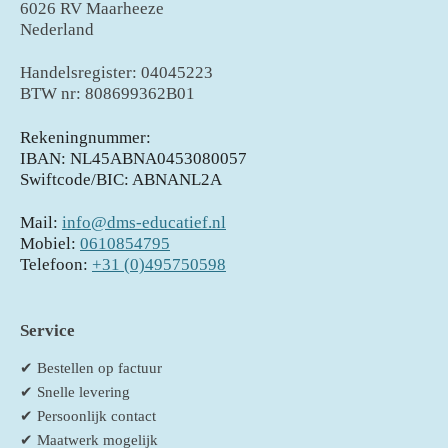
6026 RV Maarheeze
Nederland
Handelsregister: 04045223
BTW nr: 808699362B01
Rekeningnummer:
IBAN: NL45ABNA0453080057
Swiftcode/BIC: ABNANL2A
Mail:
info@dms-educatief.nl
Mobiel:
0610854795
Telefoon:
+31 (0)495750598
Service
✔ Bestellen op factuur
✔ Snelle levering
✔ Persoonlijk contact
✔ Maatwerk mogelijk