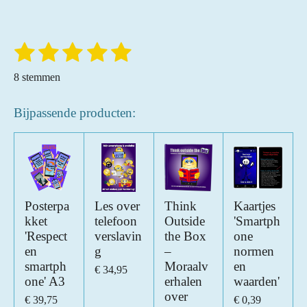
1
2
3
4
5
S
R
t
a
s
s
s
s
s
e
8 stemmen
t
m
t
t
t
t
t
m
i
e
e
Bijpassende producten:
e
e
e
e
n
n
r
r
r
r
r
g
:
r
r
r
r
5
e
e
e
e
s
n
n
n
n
t
Posterpa
Les over
Think
Kaartjes
kket
telefoon
Outside
'Smartph
e
'Respect
verslavin
the Box
one
r
en
g
–
normen
r
smartph
Moraalv
en
€ 34,95
e
one' A3
erhalen
waarden'
n
over
€ 39,75
€ 0,39