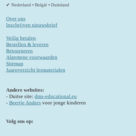
✔ Nederland • België • Duitsland
Over ons
Inschrijven nieuwsbrief
Veilig betalen
Bestellen & leveren
Retourneren
Algemene voorwaarden
Sitemap
Jaaroverzicht lesmaterialen
Andere websites:
- D
uitse site:
dms-educational.eu
-
Beertje Anders
voor jonge kinderen
Volg ons op: