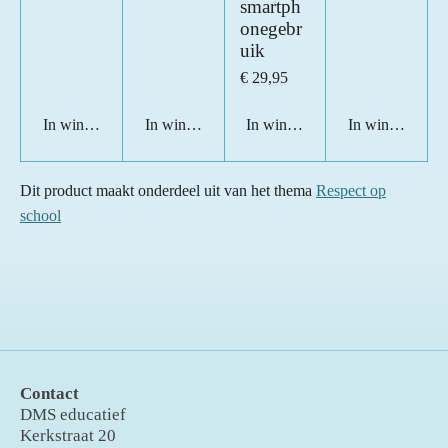
smartph
onegebr
uik
€ 29,95
In winkelwagen
In winkelwagen
In winkelwagen
In winkelwage
Dit product maakt onderdeel uit van het thema
Respect op
school
Contact
DMS educatief
Kerkstraat 20