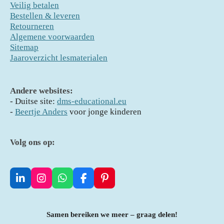
Veilig betalen
Bestellen & leveren
Retourneren
Algemene voorwaarden
Sitemap
Jaaroverzicht lesmaterialen
Andere websites:
- D
uitse site:
dms-educational.eu
-
Beertje Anders
voor jonge kinderen
Volg ons op:
L
I
W
F
P
i
n
h
a
i
n
s
a
c
n
k
t
t
e
t
Samen bereiken we meer – graag delen!
e
a
s
b
e