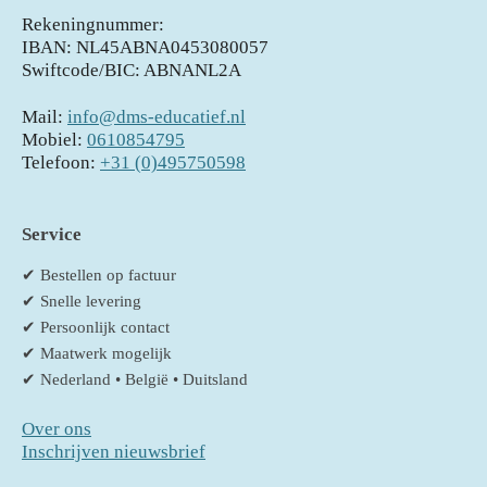
Rekeningnummer:
IBAN: NL45ABNA0453080057
Swiftcode/BIC: ABNANL2A
Mail:
info@dms-educatief.nl
Mobiel:
0610854795
Telefoon:
+31 (0)495750598
Service
✔ Bestellen op factuur
✔ Snelle levering
✔ Persoonlijk contact
✔ Maatwerk mogelijk
✔ Nederland • België • Duitsland
Over ons
Inschrijven nieuwsbrief