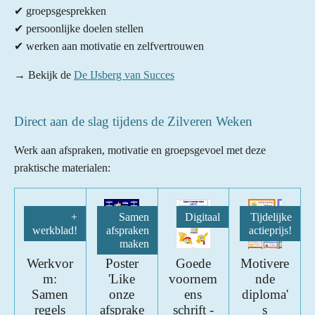
✔ groepsgesprekken
✔ persoonlijke doelen stellen
✔ werken aan motivatie en zelfvertrouwen
→
Bekijk de
De IJsberg van Succes
Direct aan de slag tijdens de Zilveren Weken
Werk aan afspraken, motivatie en groepsgevoel met deze
praktische materialen:
+
Samen
Digitaal
Tijdelijke
werkblad!
afspraken
actieprijs!
maken
Werkvor
Poster
Goede
Motivere
m:
'Like
voornem
nde
Samen
onze
ens
diploma'
regels
afsprake
schrift -
s