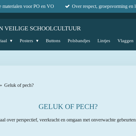
he materialen voor PO en VO
Over respect, groepsvorming en l
N VEILIGE SCHOOLCULTUUR
iaal
Posters
Buttons
Polsbandjes
Lintjes
Vlaggen
»
Geluk of pech?
GELUK OF PECH?
aal over perspectief, veerkracht en omgaan met onverwachte gebeurten