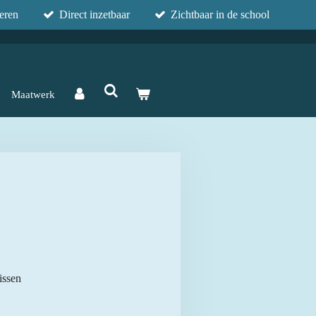
eren
Direct inzetbaar
Zichtbaar in de school
Maatwerk
issen