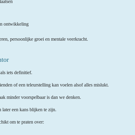
laatsen
en ontwikkeling
eren, persoonlijke groei en mentale veerkracht.
ntor
s iets definitief.
rienden of een teleurstelling kan voelen alsof alles mislukt.
 vaak minder voorspelbaar is dan we denken.
later een kans blijken te zijn.
chikt om te praten over: