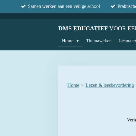
Samen werken aan een veilige school
Praktisc
Ga
direct
naar
DMS EDUCATIEF
VOOR EE
de
hoofdinhoud
Home
Themaweken
Lesmater
Home
»
Lezen & leesbevordering
Verh