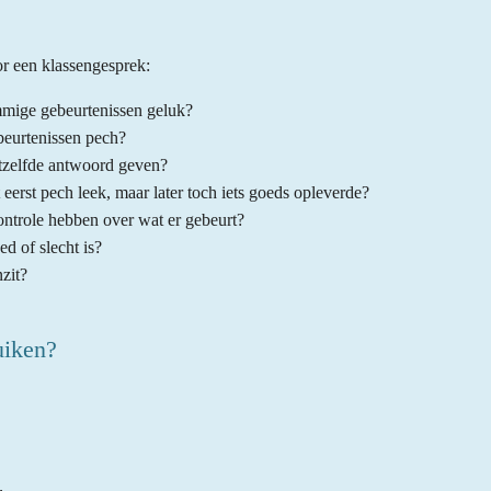
or een klassengesprek:
ige gebeurtenissen geluk?
eurtenissen pech?
tzelfde antwoord geven?
 eerst pech leek, maar later toch iets goeds opleverde?
ntrole hebben over wat er gebeurt?
ed of slecht is?
zit?
uiken?