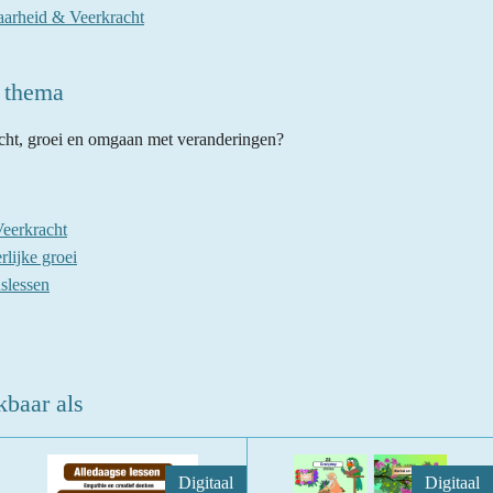
aarheid & Veerkracht
t thema
cht, groei en omgaan met veranderingen?
eerkracht
rlijke groei
slessen
kbaar als
Digitaal
Digitaal