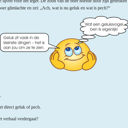
 lijven voor het leger. De zoon van de boer hoefde door zijn gebroken
er glimlachte en zei: „Ach, wat is nu geluk en wat is pech?“
.
t direct geluk of pech.
t verhaal verdergaat?