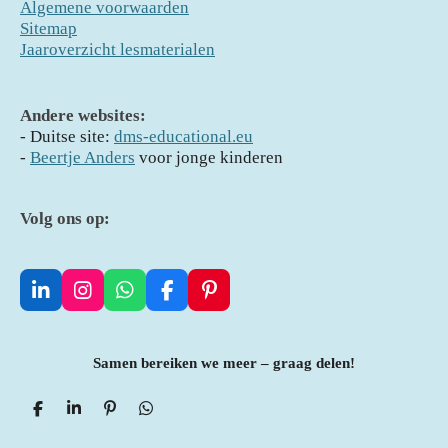
Algemene voorwaarden
Sitemap
Jaaroverzicht lesmaterialen
Andere websites:
- D
uitse site:
dms-educational.eu
-
Beertje Anders
voor jonge kinderen
Volg ons op:
L
I
W
F
P
i
n
h
a
i
n
s
a
c
n
k
t
t
e
t
Samen bereiken we meer – graag delen!
e
a
s
b
e
d
g
A
o
r
I
r
p
o
e
D
S
P
D
e
n
h
a
i
p
e
k
s
l
a
n
l