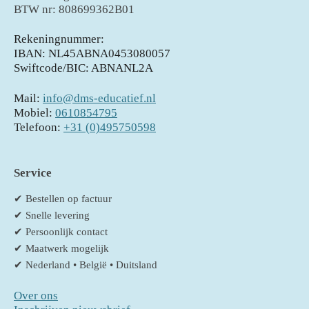
BTW nr: 808699362B01
Rekeningnummer:
IBAN: NL45ABNA0453080057
Swiftcode/BIC: ABNANL2A
Mail:
info@dms-educatief.nl
Mobiel:
0610854795
Telefoon:
+31 (0)495750598
Service
✔ Bestellen op factuur
✔ Snelle levering
✔ Persoonlijk contact
✔ Maatwerk mogelijk
✔ Nederland • België • Duitsland
Over ons