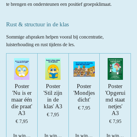
te brengen en ondersteunen een positief groepsklimaat.
Rust & structuur in de klas
Sommige afspraken helpen vooral bij concentratie,
luisterhouding en rust tijdens de les.
Poster
Poster
Poster
Poster
'Nu is er
'Stil zijn
'Mondjes
'Opgerui
maar één
in de
dicht'
md staat
die praat'
klas' A3
netjes'
€ 7,95
A3
A3
€ 7,95
€ 7,95
€ 7,95
In winkelwagen
In winkelwagen
In winkelwagen
In winkelwage