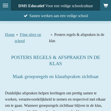
Ga
DMS Educatief
Voor een veilige schoolcultuur
direct
Samen werken aan een veilige school
naar
de
hoofdinhoud
Home
»
Fijne sfeer op
»
Posters regels & afspraken in de
school
klas
POSTERS REGELS & AFSPRAKEN IN DE
KLAS
Maak groepsregels en klasafspraken zichtbaar
Duidelijke afspraken helpen leerlingen om prettig samen te
werken, verantwoordelijkheid te nemen en respectvol met elkaar
om te gaan. Wanneer groepsregels zichtbaar blijven in de klas,