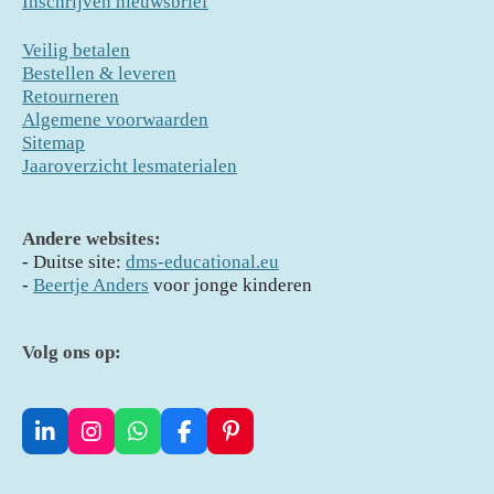
Inschrijven nieuwsbrief
Veilig betalen
Bestellen & leveren
Retourneren
Algemene voorwaarden
Sitemap
Jaaroverzicht lesmaterialen
Andere websites:
- D
uitse site:
dms-educational.eu
-
Beertje Anders
voor jonge kinderen
Volg ons op:
L
I
W
F
P
i
n
h
a
i
n
s
a
c
n