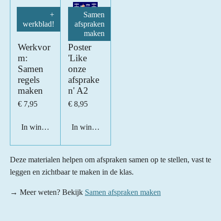
+
Samen
werkblad!
afspraken
maken
Werkvor
Poster
m:
'Like
Samen
onze
regels
afsprake
maken
n' A2
€ 7,95
€ 8,95
In winkelwagen
In winkelwagen
Deze materialen helpen om afspraken samen op te stellen, vast te
leggen en zichtbaar te maken in de klas.
→ Meer weten? Bekijk
Samen afspraken maken