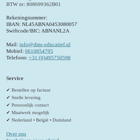
BTW nr: 808699362B01
Rekeningnummer:
IBAN: NL45ABNA0453080057
Swiftcode/BIC: ABNANL2A
Mail:
info@dms-educatief.nl
Mobiel:
0610854795
Telefoon:
+31 (0)495750598
Service
✔ Bestellen op factuur
✔ Snelle levering
✔ Persoonlijk contact
✔ Maatwerk mogelijk
✔ Nederland • België • Duitsland
Over ons