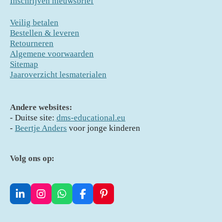
Inschrijven nieuwsbrief
Veilig betalen
Bestellen & leveren
Retourneren
Algemene voorwaarden
Sitemap
Jaaroverzicht lesmaterialen
Andere websites:
- D
uitse site:
dms-educational.eu
-
Beertje Anders
voor jonge kinderen
Volg ons op:
L
I
W
F
P
i
n
h
a
i
n
s
a
c
n