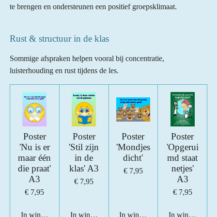
te brengen en ondersteunen een positief groepsklimaat.
Rust & structuur in de klas
Sommige afspraken helpen vooral bij concentratie,
luisterhouding en rust tijdens de les.
Poster
Poster
Poster
Poster
'Nu is er
'Stil zijn
'Mondjes
'Opgerui
maar één
in de
dicht'
md staat
die praat'
klas' A3
netjes'
€ 7,95
A3
A3
€ 7,95
€ 7,95
€ 7,95
In winkelwagen
In winkelwagen
In winkelwagen
In winkelwage