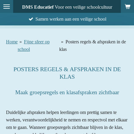
Ga
DMS Educatief
Voor een veilige schoolcultuur
direct
Samen werken aan een veilige school
naar
de
hoofdinhoud
Home
»
Fijne sfeer op
»
Posters regels & afspraken in de
school
klas
POSTERS REGELS & AFSPRAKEN IN DE
KLAS
Maak groepsregels en klasafspraken zichtbaar
Duidelijke afspraken helpen leerlingen om prettig samen te
werken, verantwoordelijkheid te nemen en respectvol met elkaar
om te gaan. Wanneer groepsregels zichtbaar blijven in de klas,