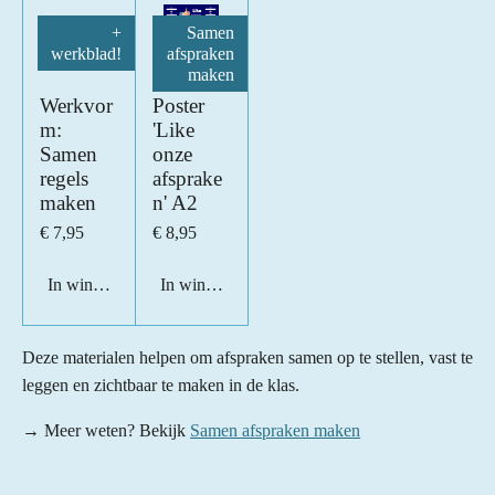
+
Samen
werkblad!
afspraken
maken
Werkvor
Poster
m:
'Like
Samen
onze
regels
afsprake
maken
n' A2
€ 7,95
€ 8,95
In winkelwagen
In winkelwagen
Deze materialen helpen om afspraken samen op te stellen, vast te
leggen en zichtbaar te maken in de klas.
→ Meer weten? Bekijk
Samen afspraken maken