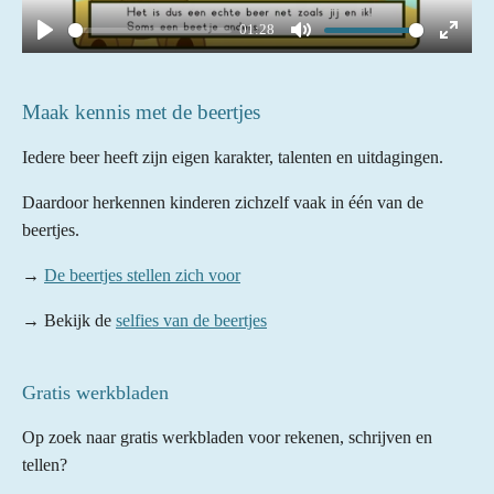
a
01:28
y
P
M
E
l
u
n
Maak kennis met de beertjes
a
t
t
y
e
e
Iedere beer heeft zijn eigen karakter, talenten en uitdagingen.
r
Daardoor herkennen kinderen zichzelf vaak in één van de
f
beertjes.
u
l
→
De beertjes stellen zich voor
l
→ Bekijk de
selfies van de beertjes
s
c
r
Gratis werkbladen
e
Op zoek naar gratis werkbladen voor rekenen, schrijven en
e
tellen?
n