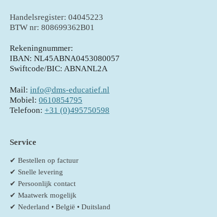
Handelsregister: 04045223
BTW nr: 808699362B01
Rekeningnummer:
IBAN: NL45ABNA0453080057
Swiftcode/BIC: ABNANL2A
Mail:
info@dms-educatief.nl
Mobiel:
0610854795
Telefoon:
+31 (0)495750598
Service
✔ Bestellen op factuur
✔ Snelle levering
✔ Persoonlijk contact
✔ Maatwerk mogelijk
✔ Nederland • België • Duitsland