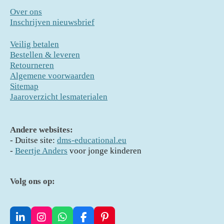
Over ons
Inschrijven nieuwsbrief
Veilig betalen
Bestellen & leveren
Retourneren
Algemene voorwaarden
Sitemap
Jaaroverzicht lesmaterialen
Andere websites:
- D
uitse site:
dms-educational.eu
-
Beertje Anders
voor jonge kinderen
Volg ons op:
L
I
W
F
P