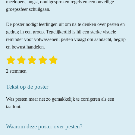
meelopers, angst, onuitgesproken regels en een onveilige
groepssfeer schuilgaan.
De poster nodigt leerlingen uit om na te denken over pesten en
gedrag in een groep. Tegelijkertijd is hij een sterke visuele
reminder voor volwassenen: pesten vraagt om aandacht, begrip
en bewust handelen.
1
2
3
4
5
S
R
t
a
s
s
s
s
s
e
2 stemmen
t
m
t
t
t
t
t
m
i
e
e
Tekst op de poster
e
e
e
e
n
n
r
r
r
r
r
g
Was pesten maar net zo gemakkelijk te corrigeren als een
:
r
r
r
r
taalfout.
5
e
e
e
e
s
n
n
n
n
Waarom deze poster over pesten?
t
e