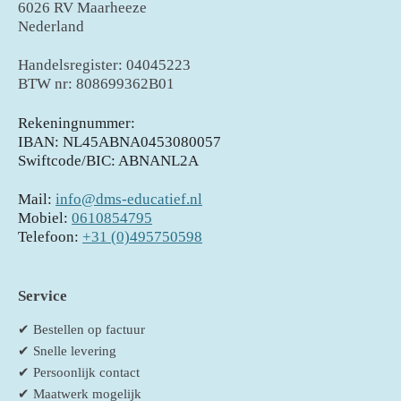
6026 RV Maarheeze
Nederland
Handelsregister: 04045223
BTW nr: 808699362B01
Rekeningnummer:
IBAN: NL45ABNA0453080057
Swiftcode/BIC: ABNANL2A
Mail:
info@dms-educatief.nl
Mobiel:
0610854795
Telefoon:
+31 (0)495750598
Service
✔ Bestellen op factuur
✔ Snelle levering
✔ Persoonlijk contact
✔ Maatwerk mogelijk