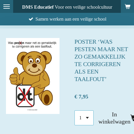
Ga
DMS Educatief
Voor een veilige schoolcultuur
direct
Samen werken aan een veilige school
naar
de
hoofdinhoud
POSTER ‘WAS
PESTEN MAAR NET
ZO GEMAKKELIJK
TE CORRIGEREN
ALS EEN
TAALFOUT’
€ 7,95
In
winkelwagen