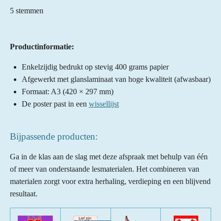
a
s
s
s
s
s
e
5 stemmen
t
m
t
t
t
t
t
m
i
e
e
e
e
e
e
n
n
Productinformatie:
r
r
r
r
r
g
:
Enkelzijdig bedrukt op stevig 400 grams papier
r
r
r
r
5
Afgewerkt met glanslaminaat van hoge kwaliteit (afwasbaar)
e
e
e
e
s
Formaat: A3 (420 × 297 mm)
n
n
n
n
t
De poster past in een
wissellijst
e
r
Bijpassende producten:
r
e
Ga in de klas aan de slag met deze afspraak met behulp van één
n
of meer van onderstaande lesmaterialen. Het combineren van
materialen zorgt voor extra herhaling, verdieping en een blijvend
resultaat.