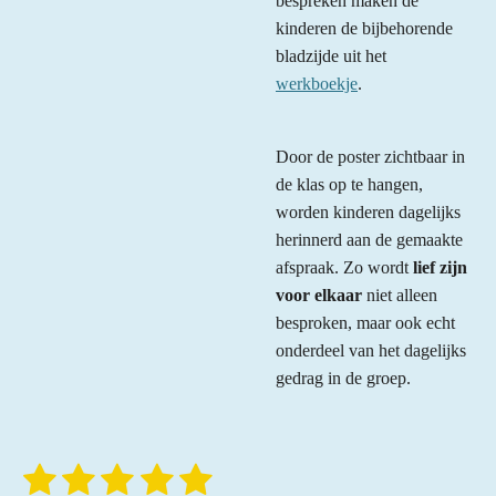
bespreken maken de
kinderen de bijbehorende
bladzijde uit het
werkboekje
.
Door de poster zichtbaar in
de klas op te hangen,
worden kinderen dagelijks
herinnerd aan de gemaakte
afspraak. Zo wordt
lief zijn
voor elkaar
niet alleen
besproken, maar ook echt
onderdeel van het dagelijks
gedrag in de groep.
1
2
3
4
5
S
R
t