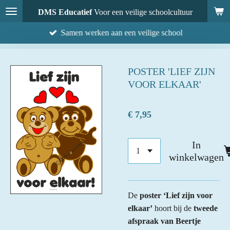
Ga
DMS Educatief
Voor een veilige schoolcultuur
direct
Samen werken aan een veilige school
naar
de
hoofdinhoud
POSTER 'LIEF ZIJN
VOOR ELKAAR'
€ 7,95
In
winkelwagen
De
poster ‘Lief zijn voor
elkaar’
hoort bij de
tweede
afspraak van Beertje