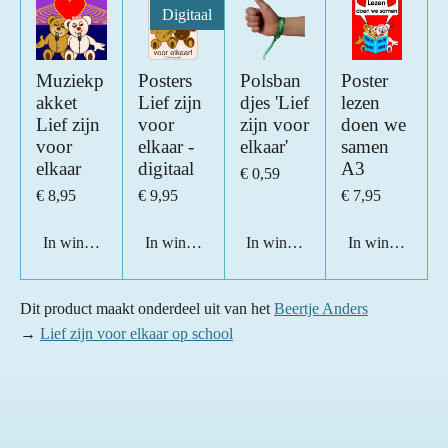
Digitaal
Muziekp
Posters
Polsban
Poster
akket
Lief zijn
djes 'Lief
lezen
Lief zijn
voor
zijn voor
doen we
voor
elkaar -
elkaar'
samen
elkaar
digitaal
A3
€ 0,59
€ 8,95
€ 9,95
€ 7,95
In winkelwagen
In winkelwagen
In winkelwagen
In winkelwage
Dit product maakt onderdeel uit van het
Beertje Anders
→
Lief zijn voor elkaar op school