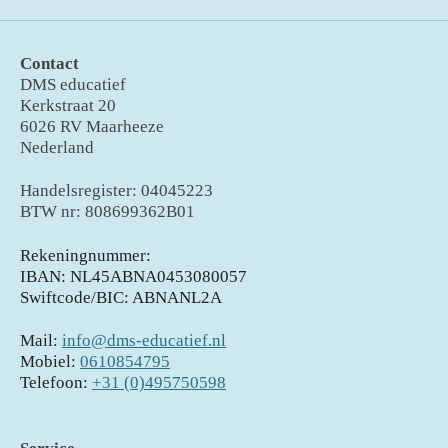
Contact
DMS educatief
Kerkstraat 20
6026 RV Maarheeze
Nederland
Handelsregister: 04045223
BTW nr: 808699362B01
Rekeningnummer:
IBAN: NL45ABNA0453080057
Swiftcode/BIC: ABNANL2A
Mail:
info@dms-educatief.nl
Mobiel:
0610854795
Telefoon:
+31 (0)495750598