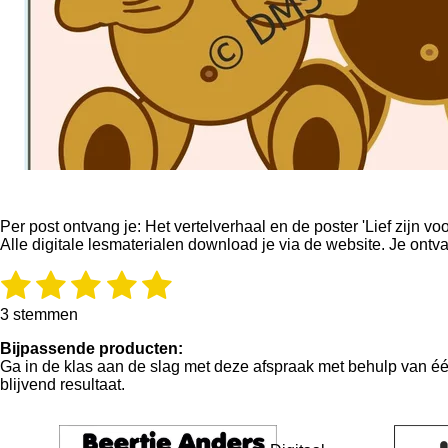
Per post ontvang je: Het
vertelverhaal en de poster 'Lief zijn voo
Alle digitale lesmaterialen download je via de website. Je ontv
1
2
3
4
5
R
S
a
t
s
s
s
s
s
t
e
3 stemmen
i
m
t
t
t
t
t
Bijpassende producten:
n
m
Ga in de klas aan de slag met deze afspraak met behulp van éé
g
e
e
e
e
e
e
blijvend resultaat.
:
n
5
r
r
r
r
r
s
r
r
r
r
t