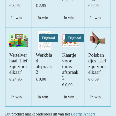
€ 8,95
€ 2,95
€ 9,95
In winkelwagen
In winkelwagen
In winkelwagen
In winkelwage
Digitaal
Digitaal
Vertelver
Werkbla
Kaartje
Polsban
haal 'Lief
d
voor
djes 'Lief
zijn voor
afspraak
thuis -
zijn voor
elkaar'
2
afspraak
elkaar'
2
€ 24,95
€ 0,00
€ 0,59
€ 0,00
In winkelwagen
In winkelwagen
In winkelwagen
In winkelwage
Dit product maakt onderdeel uit van het
Beertje Anders