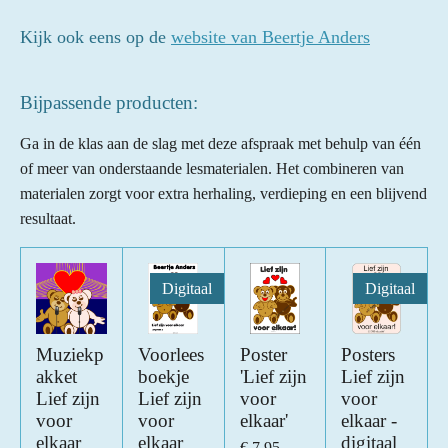
i
e
e
e
e
e
e
n
n
Kijk ook eens op de
website van Beertje Anders
r
r
r
r
r
g
:
r
r
r
r
5
Bijpassende producten:
e
e
e
e
s
Ga in de klas aan de slag met deze afspraak met behulp van één
n
n
n
n
t
of meer van onderstaande lesmaterialen. Het combineren van
e
materialen zorgt voor extra herhaling, verdieping en een blijvend
r
resultaat.
r
e
n
Digitaal
Digitaal
Muziekp
Voorlees
Poster
Posters
akket
boekje
'Lief zijn
Lief zijn
Lief zijn
Lief zijn
voor
voor
voor
voor
elkaar'
elkaar -
elkaar
elkaar
digitaal
€ 7,95