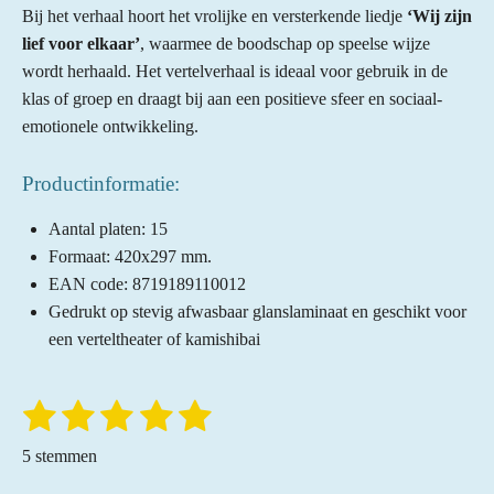
Bij het verhaal hoort het vrolijke en versterkende liedje
‘Wij zijn
lief voor elkaar’
, waarmee de boodschap op speelse wijze
wordt herhaald. Het vertelverhaal is ideaal voor gebruik in de
klas of groep en draagt bij aan een positieve sfeer en sociaal-
emotionele ontwikkeling.
Productinformatie:
Aantal platen: 15
Formaat: 420x297 mm.
EAN code: 8719189110012
Gedrukt op stevig afwasbaar glanslaminaat en geschikt voor
een verteltheater of kamishibai
1
2
3
4
5
S
R
t
a
s
s
s
s
s
e
5 stemmen
t
m
t
t
t
t
t
m