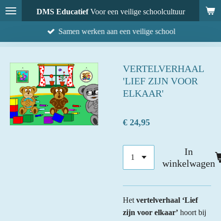
Ga
DMS Educatief
Voor een veilige schoolcultuur
direct
Samen werken aan een veilige school
naar
de
hoofdinhoud
VERTELVERHAAL
'LIEF ZIJN VOOR
ELKAAR'
€ 24,95
In
winkelwagen
Het
vertelverhaal ‘Lief
zijn voor elkaar’
hoort bij