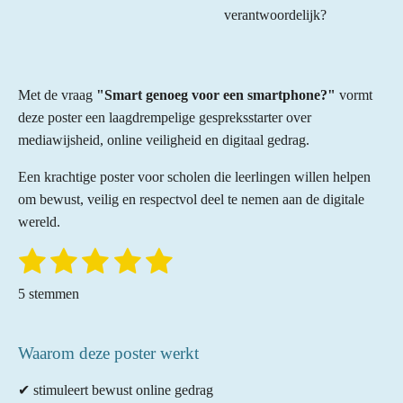
verantwoordelijk?
Met de vraag
"Smart genoeg voor een smartphone?"
vormt
deze poster een laagdrempelige gespreksstarter over
mediawijsheid, online veiligheid en digitaal gedrag.
Een krachtige poster voor scholen die leerlingen willen helpen
om bewust, veilig en respectvol deel te nemen aan de digitale
wereld.
1
2
3
4
5
S
R
t
a
s
s
s
s
s
e
5 stemmen
t
m
t
t
t
t
t
m
i
e
e
e
e
e
e
n
Waarom deze poster werkt
n
r
r
r
r
r
g
✔ stimuleert bewust online gedrag
: