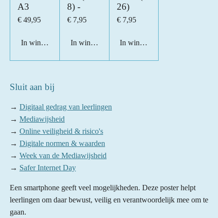
A3
8) -
26)
€ 49,95
€ 7,95
€ 7,95
In winkelwagen
In winkelwagen
In winkelwagen
Sluit aan bij
→
Digitaal gedrag van leerlingen
→
Mediawijsheid
→
Online veiligheid & risico's
→
Digitale normen & waarden
→
Week van de Mediawijsheid
→
Safer Internet Day
Een smartphone geeft veel mogelijkheden. Deze poster helpt
leerlingen om daar bewust, veilig en verantwoordelijk mee om te
gaan.