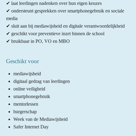
r
r
r
r
✔ laat leerlingen nadenken over hun eigen keuzes
5
e
e
e
e
✔ ondersteunt gesprekken over smartphonegebruik en sociale
s
n
n
n
n
media
t
✔ sluit aan bij mediawijsheid en digitale verantwoordelijkheid
e
✔ geschikt voor preventieve inzet binnen de school
r
✔ bruikbaar in PO, VO en MBO
r
e
n
Geschikt voor
mediawijsheid
digitaal gedrag van leerlingen
online veiligheid
smartphonegebruik
mentorlessen
burgerschap
Week van de Mediawijsheid
Safer Internet Day