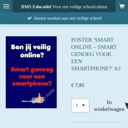
Ga
DMS Educatief
Voor een veilige schoolcultuur
direct
Samen werken aan een veilige school
naar
de
hoofdinhoud
POSTER 'SMART
ONLINE – SMART
GENOEG VOOR
EEN
SMARTPHONE?' A3
€ 7,95
In
winkelwagen