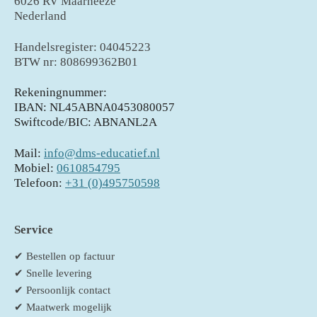
6026 RV Maarheeze
Nederland
Handelsregister: 04045223
BTW nr: 808699362B01
Rekeningnummer:
IBAN: NL45ABNA0453080057
Swiftcode/BIC: ABNANL2A
Mail:
info@dms-educatief.nl
Mobiel:
0610854795
Telefoon:
+31 (0)495750598
Service
✔ Bestellen op factuur
✔ Snelle levering
✔ Persoonlijk contact
✔ Maatwerk mogelijk