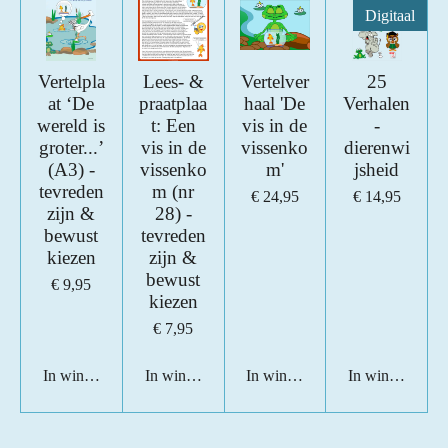
Digitaal
Vertelpla
Lees- &
Vertelver
25
at ‘De
praatplaa
haal 'De
Verhalen
wereld is
t: Een
vis in de
-
groter...’
vis in de
vissenko
dierenwi
(A3) -
vissenko
m'
jsheid
tevreden
m (nr
€ 24,95
€ 14,95
zijn &
28) -
bewust
tevreden
kiezen
zijn &
bewust
€ 9,95
kiezen
€ 7,95
In winkelwagen
In winkelwagen
In winkelwagen
In winkelwage