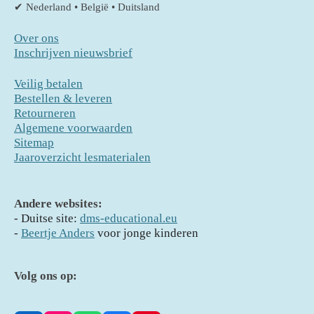
✔ Nederland • België • Duitsland
Over ons
Inschrijven nieuwsbrief
Veilig betalen
Bestellen & leveren
Retourneren
Algemene voorwaarden
Sitemap
Jaaroverzicht lesmaterialen
Andere websites:
- D
uitse site:
dms-educational.eu
-
Beertje Anders
voor jonge kinderen
Volg ons op: