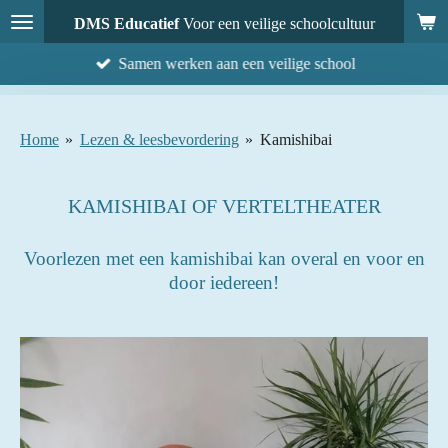
Ga
DMS Educatief
Voor een veilige schoolcultuur
direct
Samen werken aan een veilige school
naar
de
hoofdinhoud
Home
»
Lezen & leesbevordering
»
Kamishibai
KAMISHIBAI OF VERTELTHEATER
Voorlezen met een kamishibai
kan overal en voor en
door iedereen!