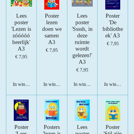
Lees
Poster
Lees
Poster
poster
lezen
poster
'De
'Lezen is
doen we
'Ssssh, in
bibliothe
zóóóóó
samen
deze
ek' A3
heerlijk'
A3
ruimte
€ 7,95
A3
wordt
€ 7,95
gelezen!'
€ 7,95
A3
€ 7,95
In winkelwagen
In winkelwagen
In winkelwagen
In winkelwage
Poster
Posters
Lees
Poster
'Lees
'lezen is
poster
'Stil zijn