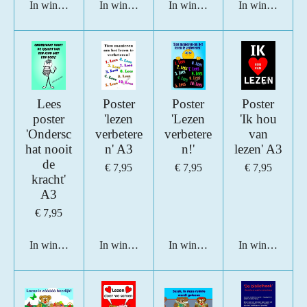
In winkelwagen
In winkelwagen
In winkelwagen
In winkelwage
Lees
Poster
Poster
Poster
poster
'lezen
'Lezen
'Ik hou
'Ondersc
verbetere
verbetere
van
hat nooit
n' A3
n!'
lezen' A3
de
€ 7,95
€ 7,95
€ 7,95
kracht'
A3
€ 7,95
In winkelwagen
In winkelwagen
In winkelwagen
In winkelwage