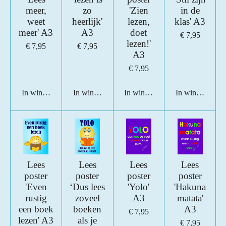
meer,
zo
'Zien
in de
weet
heerlijk'
lezen,
klas' A3
meer' A3
A3
doet
€ 7,95
lezen!'
€ 7,95
€ 7,95
A3
€ 7,95
In winkelwagen
In winkelwagen
In winkelwagen
In winkelwage
Lees
Lees
Lees
Lees
poster
poster
poster
poster
'Even
‘Dus lees
'Yolo'
'Hakuna
rustig
zoveel
A3
matata'
een boek
boeken
A3
€ 7,95
lezen' A3
als je
€ 7,95