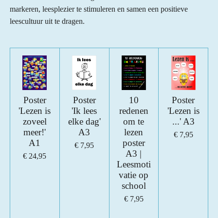
markeren, leesplezier te stimuleren en samen een positieve
leescultuur uit te dragen.
Poster
Poster
10
Poster
'Lezen is
'Ik lees
redenen
'Lezen is
zoveel
elke dag'
om te
...' A3
meer!'
A3
lezen
€ 7,95
A1
poster
€ 7,95
A3 |
€ 24,95
Leesmoti
vatie op
school
€ 7,95