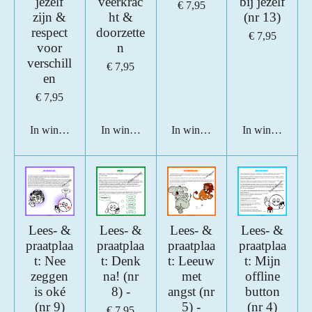
jezelf
veerkrac
bij jezelf
€ 7,95
zijn &
ht &
(nr 13)
respect
doorzette
€ 7,95
voor
n
verschill
€ 7,95
en
€ 7,95
In winkelwagen
In winkelwagen
In winkelwagen
In winkelwage
Lees- &
Lees- &
Lees- &
Lees- &
praatplaa
praatplaa
praatplaa
praatplaa
t: Nee
t: Denk
t: Leeuw
t: Mijn
zeggen
na! (nr
met
offline
is oké
8) -
angst (nr
button
(nr 9)
5) -
(nr 4)
€ 7,95