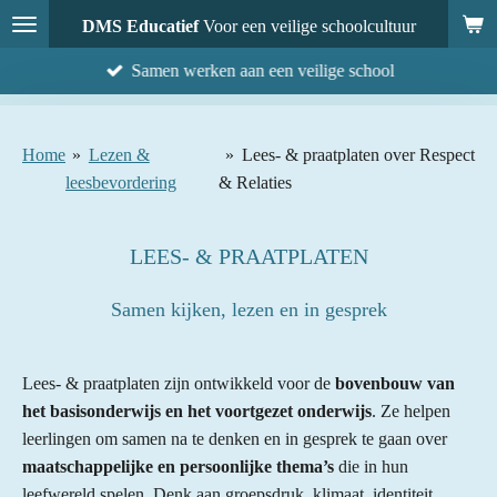
Ga
DMS Educatief
Voor een veilige schoolcultuur
direct
Samen werken aan een veilige school
naar
de
hoofdinhoud
Home
»
Lezen &
»
Lees- & praatplaten over Respect
leesbevordering
& Relaties
LEES- & PRAATPLATEN
Samen kijken, lezen en in gesprek
Lees- & praatplaten zijn ontwikkeld voor de
bovenbouw van
het basisonderwijs en het voortgezet onderwijs
. Ze helpen
leerlingen om samen na te denken en in gesprek te gaan over
maatschappelijke en persoonlijke thema’s
die in hun
leefwereld spelen. Denk aan groepsdruk, klimaat, identiteit,