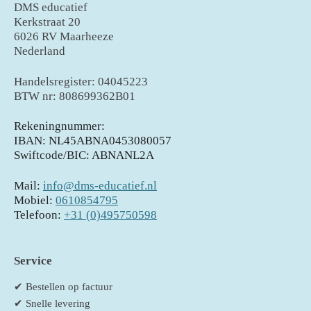
DMS educatief
Kerkstraat 20
6026 RV Maarheeze
Nederland
Handelsregister: 04045223
BTW nr: 808699362B01
Rekeningnummer:
IBAN: NL45ABNA0453080057
Swiftcode/BIC: ABNANL2A
Mail:
info@dms-educatief.nl
Mobiel:
0610854795
Telefoon:
+31 (0)495750598
Service
✔ Bestellen op factuur
✔ Snelle levering