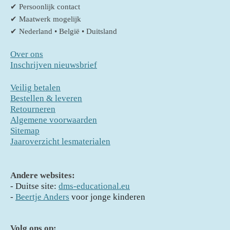
✔ Persoonlijk contact
✔ Maatwerk mogelijk
✔ Nederland • België • Duitsland
Over ons
Inschrijven nieuwsbrief
Veilig betalen
Bestellen & leveren
Retourneren
Algemene voorwaarden
Sitemap
Jaaroverzicht lesmaterialen
Andere websites:
- D
uitse site:
dms-educational.eu
-
Beertje Anders
voor jonge kinderen
Volg ons op: