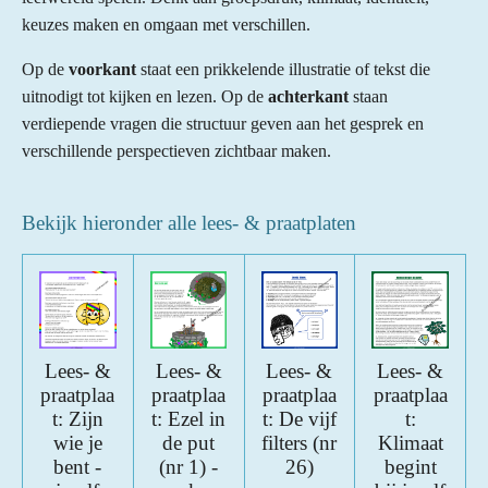
keuzes maken en omgaan met verschillen.
Op de
voorkant
staat een prikkelende illustratie of tekst die
uitnodigt tot kijken en lezen. Op de
achterkant
staan
verdiepende vragen die structuur geven aan het gesprek en
verschillende perspectieven zichtbaar maken.
Bekijk hieronder alle lees- & praatplaten
Lees- &
Lees- &
Lees- &
Lees- &
praatplaa
praatplaa
praatplaa
praatplaa
t: Zijn
t: Ezel in
t: De vijf
t:
wie je
de put
filters (nr
Klimaat
bent -
(nr 1) -
26)
begint