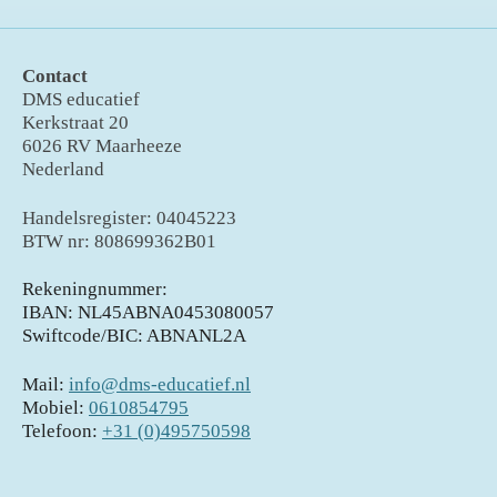
Contact
DMS educatief
Kerkstraat 20
6026 RV Maarheeze
Nederland
Handelsregister: 04045223
BTW nr: 808699362B01
Rekeningnummer:
IBAN: NL45ABNA0453080057
Swiftcode/BIC: ABNANL2A
Mail:
info@dms-educatief.nl
Mobiel:
0610854795
Telefoon:
+31 (0)495750598