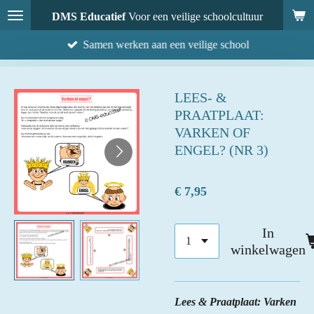
Ga
DMS Educatief
Voor een veilige schoolcultuur
direct
Samen werken aan een veilige school
naar
de
hoofdinhoud
LEES- &
PRAATPLAAT:
VARKEN OF
ENGEL? (NR 3)
€ 7,95
In
winkelwagen
Lees & Praatplaat: Varken