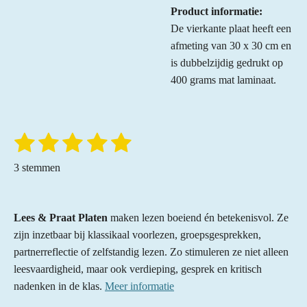
Product informatie:
De vierkante plaat heeft een
afmeting van 30 x 30 cm en
is dubbelzijdig gedrukt op
400 grams mat laminaat.
1
2
3
4
5
S
R
t
a
s
s
s
s
s
e
3 stemmen
t
m
t
t
t
t
t
m
i
e
e
e
e
e
e
n
n
Lees & Praat Platen
maken lezen boeiend én betekenisvol. Ze
r
r
r
r
r
g
zijn inzetbaar bij klassikaal voorlezen, groepsgesprekken,
:
r
r
r
r
partnerreflectie of zelfstandig lezen. Zo stimuleren ze niet alleen
5
e
e
e
e
leesvaardigheid, maar ook verdieping, gesprek en kritisch
s
nadenken in de klas.
Meer informatie
n
n
n
n
t