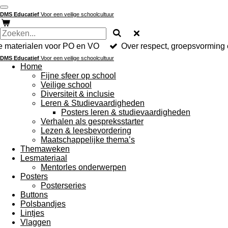
Ga
DMS Educatief
Voor een veilige schoolcultuur
direct
naar
de
hoofdinhoud
e materialen voor PO en VO
Over respect, groepsvorming 
DMS Educatief
Voor een veilige schoolcultuur
Home
Fijne sfeer op school
Veilige school
Diversiteit & inclusie
Leren & Studievaardigheden
Posters leren & studievaardigheden
Verhalen als gespreksstarter
Lezen & leesbevordering
Maatschappelijke thema’s
Themaweken
Lesmateriaal
Mentorles onderwerpen
Posters
Posterseries
Buttons
Polsbandjes
Lintjes
Vlaggen