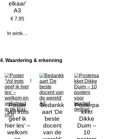
elkaar'
A3
€ 7,95
In winkelwagen
4. Waardering & erkenning
!
Poster
Bedankk
Posterpa
‘Vol trots
aart 'De
kket
geef ik
beste
Dikke
hier les’ –
docent
Duim –
welkom
van de
10