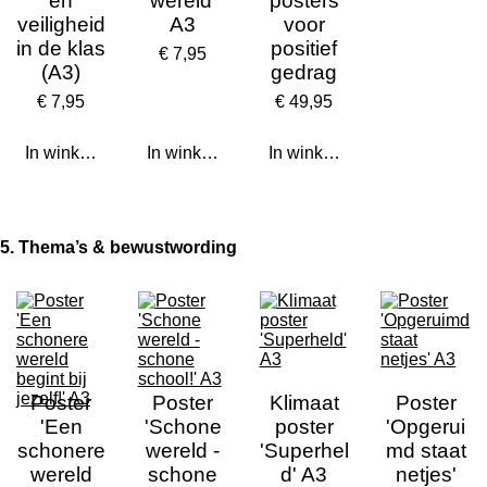
en
wereld'
posters
veiligheid
A3
voor
in de klas
positief
€ 7,95
(A3)
gedrag
€ 7,95
€ 49,95
In winkelwagen
In winkelwagen
In winkelwagen
5. Thema’s & bewustwording
Poster
Poster
Klimaat
Poster
'Een
'Schone
poster
'Opgerui
schonere
wereld -
'Superhel
md staat
wereld
schone
d' A3
netjes'