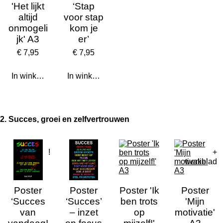
'Het lijkt
‘Stap
altijd
voor stap
onmogeli
kom je
jk' A3
er’
€ 7,95
€ 7,95
In winkelwagen
In winkelwagen
2. Succes, groei en zelfvertrouwen
!
+
werkblad
Poster
Poster
Poster 'Ik
Poster
‘Succes
‘Succes’
ben trots
'Mijn
van
– inzet
op
motivatie'