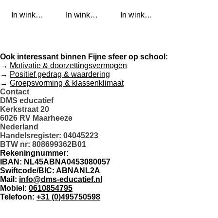
In winkelwagen
In winkelwagen
In winkelwagen
Ook interessant binnen Fijne sfeer op school:
→
Motivatie & doorzettingsvermogen
→
Positief gedrag & waardering
→
Groepsvorming & klassenklimaat
Contact
DMS educatief
Kerkstraat 20
6026 RV Maarheeze
Nederland
Handelsregister: 04045223
BTW nr: 808699362B01
Rekeningnummer:
IBAN: NL45ABNA0453080057
Swiftcode/BIC: ABNANL2A
Mail:
info@dms-educatief.nl
Mobiel:
0610854795
Telefoon:
+31 (0)495750598