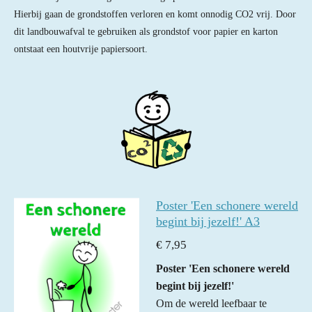
r
r
r
r
5
Hierbij gaan de grondstoffen verloren en komt onnodig CO2 vrij. Door
e
e
e
e
s
dit landbouwafval te gebruiken als grondstof voor papier en karton
n
n
n
n
t
ontstaat een houtvrije papiersoort.
e
r
r
e
n
Poster 'Een schonere wereld
begint bij jezelf!' A3
€ 7,95
Poster 'Een schonere wereld
begint bij jezelf!'
Om de wereld leefbaar te