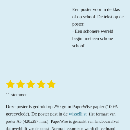
Een poster voor in de klas
of op school. De tekst op de
poster:
- Een schonere wereld
begint met een schone
school!
1
2
3
4
5
S
R
t
a
s
s
s
s
s
e
11 stemmen
t
m
t
t
t
t
t
m
i
Deze poster is gedrukt op 250 gram PaperWise papier (100%
e
e
e
e
e
e
n
n
gerecyclede). De poster past in de
wissellijst
.
Het formaat van
r
r
r
r
r
g
poster A3 (420x297 mm.). PaperWise is gemaakt van landbouwafval
:
dat overblijft van de oogst. Normaal gesproken wordt dit verbrand.