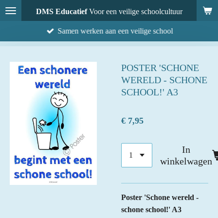
Ga
DMS Educatief
Voor een veilige schoolcultuur
direct
Samen werken aan een veilige school
naar
de
hoofdinhoud
POSTER 'SCHONE
WERELD - SCHONE
SCHOOL!' A3
€ 7,95
In
winkelwagen
Poster 'Schone wereld -
schone school!' A3