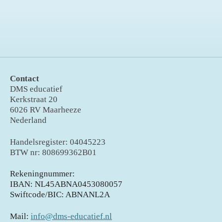
Contact
DMS educatief
Kerkstraat 20
6026 RV Maarheeze
Nederland
Handelsregister: 04045223
BTW nr: 808699362B01
Rekeningnummer:
IBAN: NL45ABNA0453080057
Swiftcode/BIC: ABNANL2A
Mail:
info@dms-educatief.nl