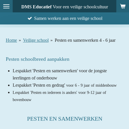
Ga
DMS Educatief
Voor een veilige schoolcultuur
direct
Samen werken aan een veilige school
naar
de
hoofdinhoud
Home
»
Veilige school
»
Pesten en samenwerken 4 - 6 jaar
Pesten schoolbreed aanpakken
Lespakket 'Pesten en samenwerken' voor de jongste
leerlingen of onderbouw
Lespakket 'Pesten en gedrag'
voor 6
- 9 jaar of middenbouw
Lespakket 'Pesten en iedereen is anders' voor 9-12 jaar of
bovenbouw
PESTEN EN SAMENWERKEN