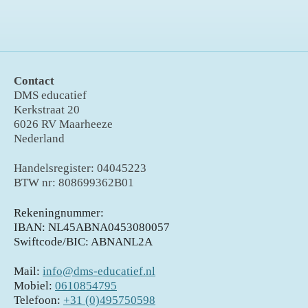
Contact
DMS educatief
Kerkstraat 20
6026 RV Maarheeze
Nederland
Handelsregister: 04045223
BTW nr: 808699362B01
Rekeningnummer:
IBAN: NL45ABNA0453080057
Swiftcode/BIC: ABNANL2A
Mail:
info@dms-educatief.nl
Mobiel:
0610854795
Telefoon:
+31 (0)495750598